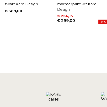
re
zwart Kare Design
marmerprint wit Kare
Design
€ 389,00
Prijs
€ 254,15
Prijs
Normale prijs
€ 299,00
%
-15%