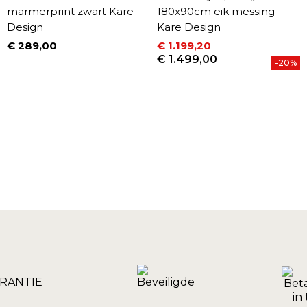
marmerprint zwart Kare
180x90cm eik messing
Design
Kare Design
€ 289,00
€ 1.199,20
Prijs
Prijs
Normale prijs
€ 1.499,00
-20%