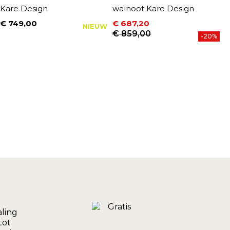
Kare Design
walnoot Kare Design
K
€ 749,00
€ 687,20
€
NIEUW
Prijs
Prijs
Normale prijs
P
N
€ 859,00
€
-20%