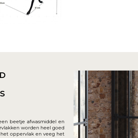
D
ES
 een beetje afwasmiddel en
rvlakken worden heel goed
 het oppervlak en veeg het