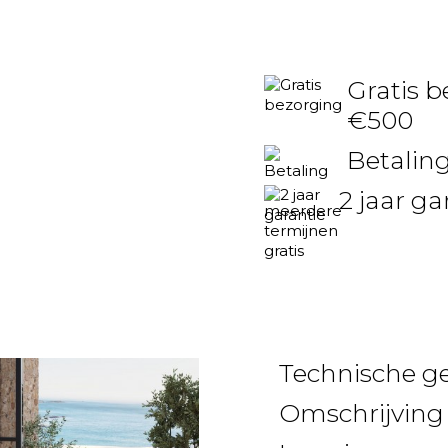
Gratis b
€500
Betaling
2 jaar ga
Technische g
Omschrijving