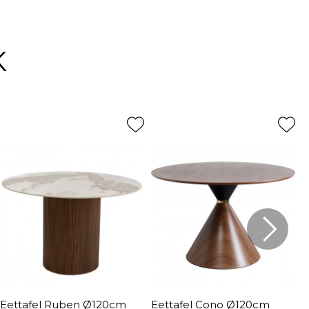
K
Eettafel Ruben Ø120cm
Eettafel Cono Ø120cm
E