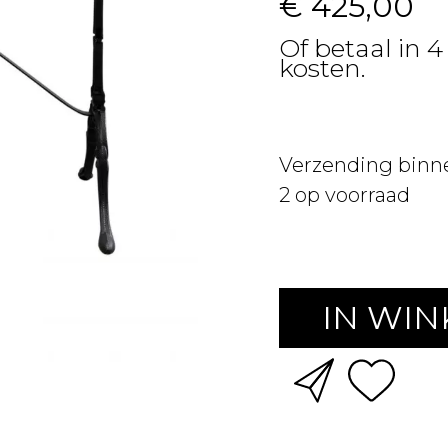
€ 425,00
Of betaal in 4
kosten.
Verzending binn
2
op voorraad
IN WI