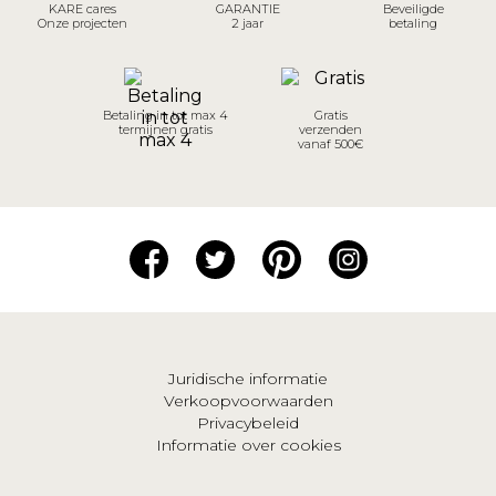
KARE cares
GARANTIE
Beveiligde
Onze projecten
2 jaar
betaling
Betaling in tot max 4
Gratis
termijnen gratis
verzenden
vanaf 500€
Juridische informatie
Verkoopvoorwaarden
Privacybeleid
Informatie over cookies