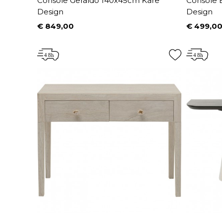
Console Geraldo 140x45cm Kare
Console 
Design
Design
€ 849,00
€ 499,0
Prijs
Prijs