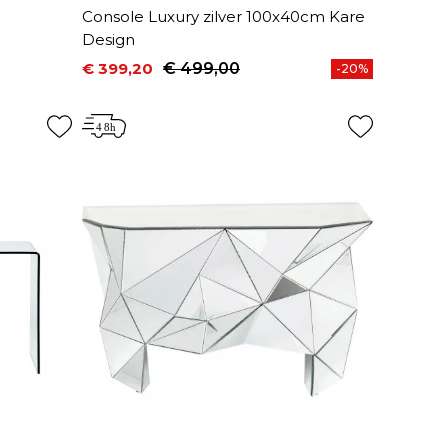
Console Luxury zilver 100x40cm Kare
Design
€ 399,20
€ 499,00
-20%
Prijs
Normale prijs