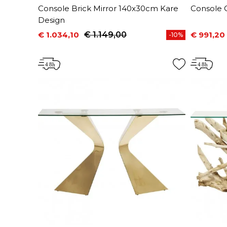
Console Brick Mirror 140x30cm Kare
Console 
Design
€ 1.034,10
€ 1.149,00
€ 991,20
-10%
Prijs
Normale prijs
Prijs
Normale 