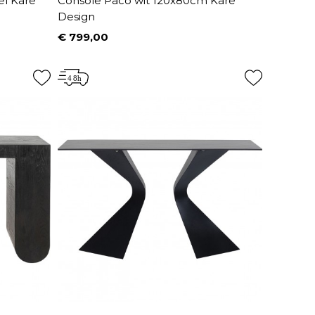
el Kare
Console Paco wit 120x80cm Kare
Design
€ 799,00
Prijs