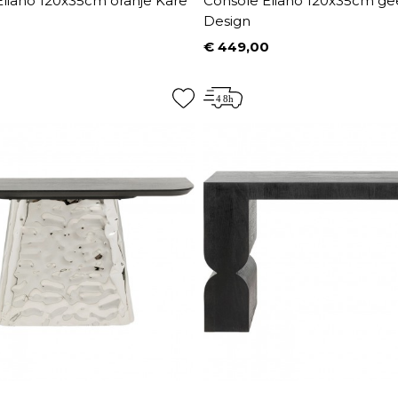
Eliano 120x35cm oranje Kare
Console Eliano 120x35cm ge
Design
0
€ 449,00
Prijs