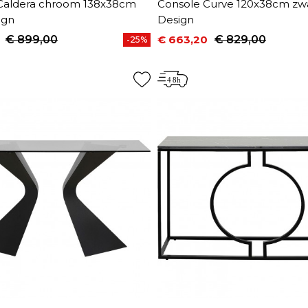
Caldera chroom 138x38cm
Console Curve 120x38cm zw
ign
Design
€ 899,00
€ 663,20
€ 829,00
-25%
prijs
Prijs
Normale prijs