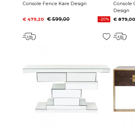
Console Fence Kare Design
Console 
Design
€ 479,20
€ 599,00
€ 879,0
-20%
Prijs
Normale prijs
Prijs