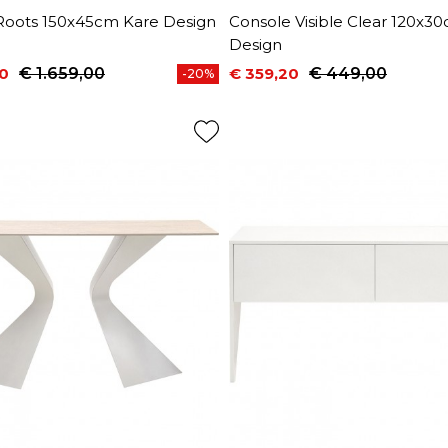
Roots 150x45cm Kare Design
Console Visible Clear 120x3
Design
20
€ 1.659,00
€ 359,20
€ 449,00
-20%
prijs
Prijs
Normale prijs