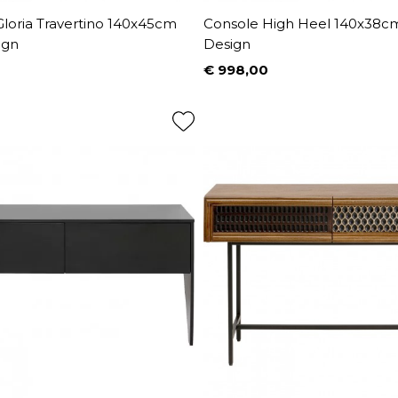
loria Travertino 140x45cm
Console High Heel 140x38cm
ign
Design
0
€ 998,00
Prijs