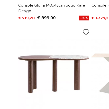
Console Gloria 140x45cm goud Kare
Console 
Design
€ 719,20
€ 899,00
€ 1.327,
-20%
Prijs
Normale prijs
Prijs
Normale 