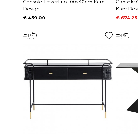
Console Travertino 100x40cm Kare
Console 
Design
Kare Des
€ 459,00
€ 674,25
Prijs
Prijs
Normale 