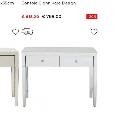
20x35cm
Console Glenn Kare Design
€ 615,20
€ 769,00
-20%
Prijs
Normale prijs