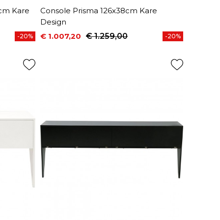
0cm Kare
Console Prisma 126x38cm Kare
Design
€ 1.007,20
€ 1.259,00
-20%
-20%
Prijs
Normale prijs