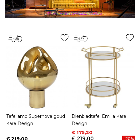
Tafellamp Supernova goud
Dienbladtafel Emilia Kare
Kare Design
Design
Prijs
Normale prijs
€ 175,20
€ 219,00
€ 219,00
-20%