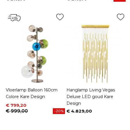
Prijs
Vloerlamp Balloon 160cm
Hanglamp Living Vegas
Colore Kare Design
Deluxe LED goud Kare
Design
Prijs
Normale prijs
€ 799,20
€ 999,00
€ 4.829,00
-20%
Prijs