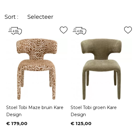
grootste TV shows van het moment? Les marseillais,
Secret Story en Master Chef zijn slechts enkele van
Sort :
Selecteer
de shows die Kare meubilair, met name stoelen,
hebben gekozen voor hun decor. Zoekt u een stoel
in een bepaalde stijl? Kare heeft een selectie van
Italiaanse stoelen
,
medaillons
, gecapitonneerde
stoelen, transparante stoelen, met of zonder
armleuningen, in stof, fluweel of leer, in
verschillende kleuren of in zwart of wit. Wij hebben
ook stoelen in
Scandinavische
,
barokke
,
hedendaagse
of
vintage
stijl. Kortom, er is geen
tekort aan stoelen om uit te kiezen bij Kare Design!
Stoel Tobi Maze bruin Kare
Stoel Tobi groen Kare
Design
Design
€ 179,00
€ 125,00
Prijs
Prijs