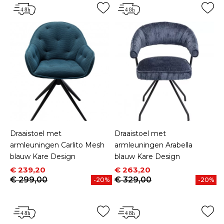
Draaistoel met
Draaistoel met
armleuningen Carlito Mesh
armleuningen Arabella
blauw Kare Design
blauw Kare Design
Prijs
Normale prijs
Prijs
Normale prijs
€ 239,20
€ 263,20
€ 299,00
€ 329,00
-20%
-20%