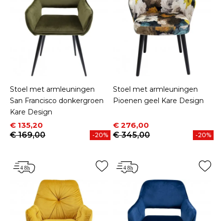
Stoel met armleuningen
Stoel met armleuningen
San Francisco donkergroen
Pioenen geel Kare Design
Kare Design
Prijs
Normale prijs
Prijs
Normale prijs
€ 135,20
€ 276,00
€ 169,00
€ 345,00
-20%
-20%