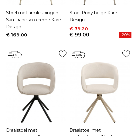
Stoel met armleuningen
Stoel Ruby beige Kare
San Francisco creme Kare
Design
Design
Prijs
Normale prijs
€ 79,20
€ 169,00
€ 99,00
-20%
Prijs
Draaistoel met
Draaistoel met