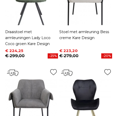
Draaistoel met
Stoel met armleuning Bess
armleuningen Lady Loco
creme Kare Design
Coco groen Kare Design
Prijs
Normale prijs
Prijs
Normale prijs
€ 224,25
€ 223,20
€ 299,00
€ 279,00
-25%
-20%