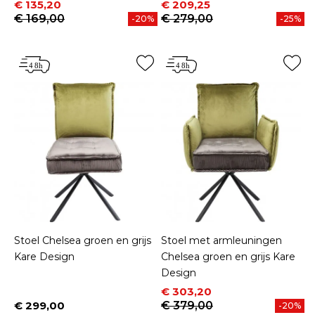
Prijs
Normale prijs
Prijs
Normale prijs
€ 135,20
€ 209,25
€ 169,00
€ 279,00
-20%
-25%
Stoel Chelsea groen en grijs
Stoel met armleuningen
Kare Design
Chelsea groen en grijs Kare
Design
Prijs
Normale prijs
€ 303,20
€ 299,00
€ 379,00
-20%
Prijs