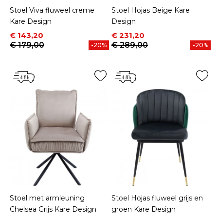
Stoel Viva fluweel creme
Stoel Hojas Beige Kare
Kare Design
Design
Prijs
Normale prijs
Prijs
Normale prijs
€ 143,20
€ 231,20
€ 179,00
€ 289,00
-20%
-20%
Stoel met armleuning
Stoel Hojas fluweel grijs en
Chelsea Grijs Kare Design
groen Kare Design