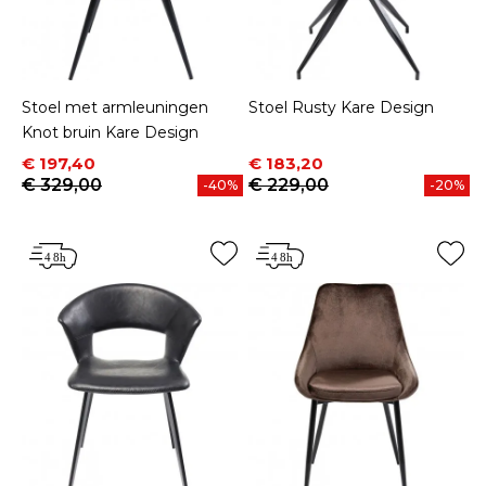
Stoel met armleuningen
Stoel Rusty Kare Design
Knot bruin Kare Design
Prijs
Normale prijs
Prijs
Normale prijs
€ 197,40
€ 183,20
€ 329,00
€ 229,00
-40%
-20%