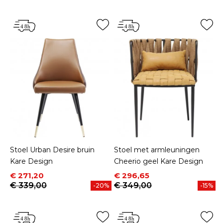
Stoel Urban Desire bruin
Stoel met armleuningen
Kare Design
Cheerio geel Kare Design
Prijs
Normale prijs
Prijs
Normale prijs
€ 271,20
€ 296,65
€ 339,00
€ 349,00
-20%
-15%