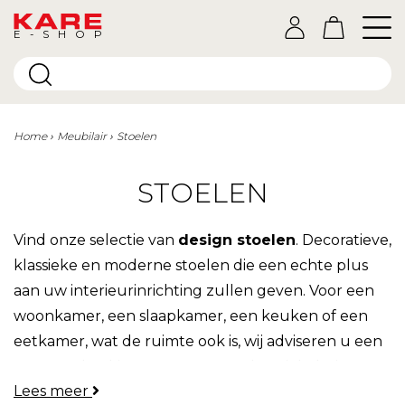
E-SHOP
Home
Meubilair
Stoelen
STOELEN
Vind onze selectie van
design stoelen
. Decoratieve,
klassieke en moderne stoelen die een echte plus
aan uw interieurinrichting zullen geven. Voor een
woonkamer, een slaapkamer, een keuken of een
eetkamer, wat de ruimte ook is, wij adviseren u een
Kare stoel te kiezen met een authentiek design!
Lees meer
Wist u dat Kare meubelen erg populair zijn in de