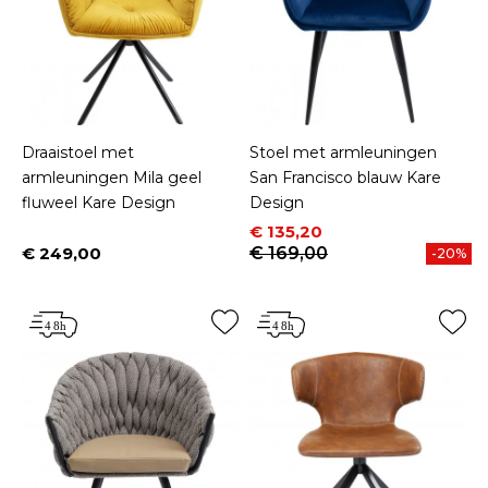
Draaistoel met
Stoel met armleuningen
armleuningen Mila geel
San Francisco blauw Kare
fluweel Kare Design
Design
Prijs
Normale prijs
€ 135,20
€ 249,00
€ 169,00
-20%
Prijs