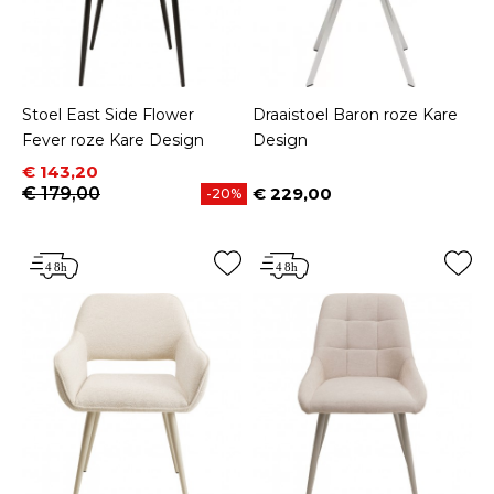
Stoel East Side Flower
Draaistoel Baron roze Kare
Fever roze Kare Design
Design
Prijs
Normale prijs
€ 143,20
€ 179,00
€ 229,00
-20%
Prijs