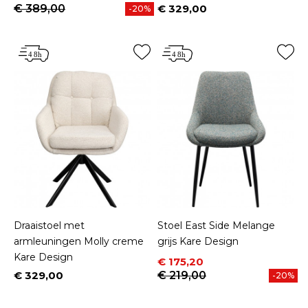
€ 389,00
€ 329,00
-20%
Prijs
Draaistoel met
Stoel East Side Melange
armleuningen Molly creme
grijs Kare Design
Kare Design
Prijs
Normale prijs
€ 175,20
€ 329,00
€ 219,00
-20%
Prijs