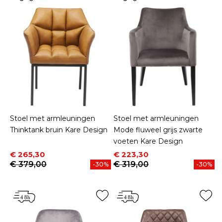
Stoel met armleuningen
Stoel met armleuningen
Thinktank bruin Kare Design
Mode fluweel grijs zwarte
voeten Kare Design
Prijs
Normale prijs
Prijs
Normale prijs
€ 265,30
€ 223,30
€ 379,00
€ 319,00
-30%
-30%