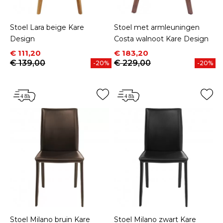
Stoel Lara beige Kare
Stoel met armleuningen
Design
Costa walnoot Kare Design
Prijs
Normale prijs
Prijs
Normale prijs
€ 111,20
€ 183,20
€ 139,00
€ 229,00
-20%
-20%
Stoel Milano bruin Kare
Stoel Milano zwart Kare