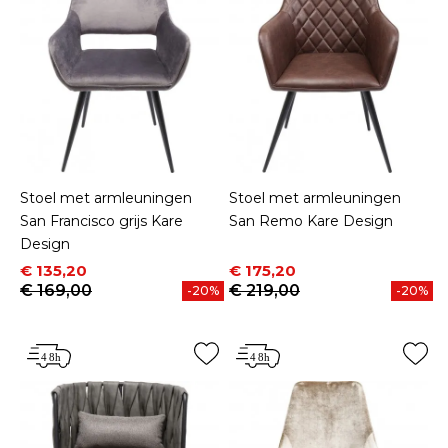
Stoel met armleuningen
Stoel met armleuningen
San Francisco grijs Kare
San Remo Kare Design
Design
Prijs
Normale prijs
Prijs
Normale prijs
€ 135,20
€ 175,20
€ 169,00
€ 219,00
-20%
-20%