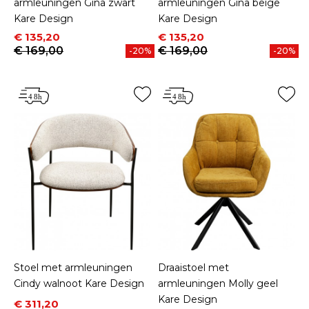
armleuningen Gina zwart
armleuningen Gina beige
Kare Design
Kare Design
Prijs
Normale prijs
Prijs
Normale prijs
€ 135,20
€ 135,20
€ 169,00
€ 169,00
-20%
-20%
Stoel met armleuningen
Draaistoel met
Cindy walnoot Kare Design
armleuningen Molly geel
Kare Design
Prijs
Normale prijs
€ 311,20