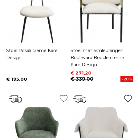
Stoel Rosali creme Kare
Stoel met armleuningen
Design
Boulevard Boucle creme
Kare Design
Prijs
Normale prijs
€ 271,20
€ 195,00
€ 339,00
-20%
Prijs