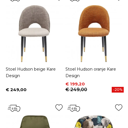
Stoel Hudson beige Kare
Stoel Hudson oranje Kare
Design
Design
Prijs
Normale prijs
€ 199,20
€ 249,00
€ 249,00
-20%
Prijs