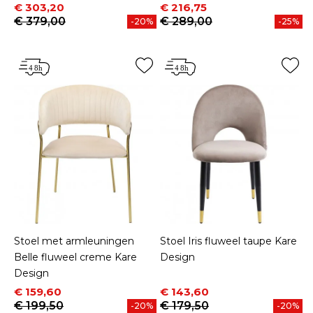
Prijs
Normale prijs
Prijs
Normale prijs
€ 303,20
€ 216,75
€ 379,00
€ 289,00
-20%
-25%
Stoel met armleuningen
Stoel Iris fluweel taupe Kare
Belle fluweel creme Kare
Design
Design
Prijs
Normale prijs
Prijs
Normale prijs
€ 159,60
€ 143,60
€ 199,50
€ 179,50
-20%
-20%