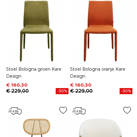
Stoel Bologna groen Kare
Stoel Bologna oranje Kare
Design
Design
Prijs
Normale prijs
Prijs
Normale prijs
€ 160,30
€ 160,30
€ 229,00
€ 229,00
-30%
-30%