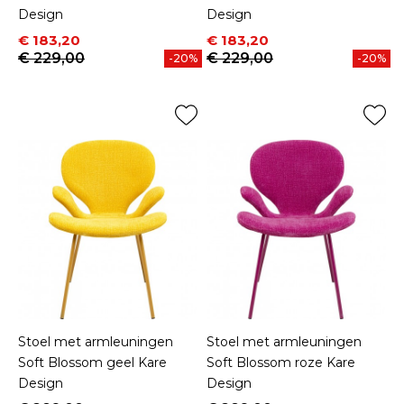
Design
Design
Prijs
Normale prijs
Prijs
Normale prijs
€ 183,20
€ 183,20
€ 229,00
€ 229,00
-20%
-20%
Stoel met armleuningen
Stoel met armleuningen
Soft Blossom geel Kare
Soft Blossom roze Kare
Design
Design