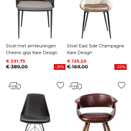
Stoel met armleuningen
Stoel East Side Champagne
Cheerio grijs Kare Design
Kare Design
Prijs
Normale prijs
Prijs
Normale prijs
€ 291,75
€ 135,20
€ 389,00
€ 169,00
-25%
-20%