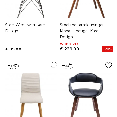
Stoel Wire zwart Kare
Stoel met armleuningen
Design
Monaco nougat Kare
Design
Prijs
Normale prijs
€ 183,20
€ 99,00
€ 229,00
-20%
Prijs