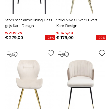
Stoel met armleuning Bess
Stoel Viva fluweel zwart
grijs Kare Design
Kare Design
Prijs
Normale prijs
Prijs
Normale prijs
€ 209,25
€ 143,20
€ 279,00
€ 179,00
-25%
-20%