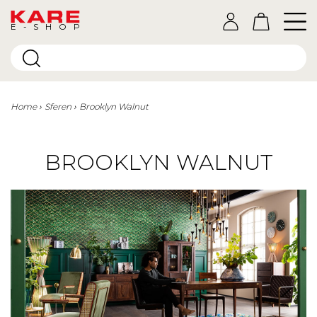
E-SHOP
Home
Sferen
Brooklyn Walnut
BROOKLYN WALNUT