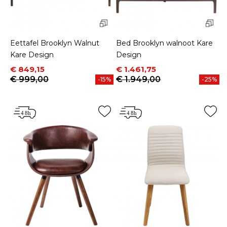
Eettafel Brooklyn Walnut
Bed Brooklyn walnoot Kare
Kare Design
Design
Prijs
Normale prijs
Prijs
Normale prijs
€ 849,15
€ 1.461,75
€ 999,00
€ 1.949,00
-15%
-25%