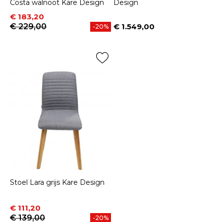
Costa walnoot Kare Design
Design
Prijs
Normale prijs
€ 183,20
€ 229,00
€ 1.549,00
-20%
Prijs
Stoel Lara grijs Kare Design
Prijs
Normale prijs
€ 111,20
€ 139,00
-20%