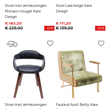
Stoel met armleuningen
Stoel Lara beige Kare
Monaco nougat Kare
Design
Design
Prijs
Normale prijs
Prijs
Normale prijs
€ 183,20
€ 111,20
€ 229,00
€ 139,00
-20%
-20%
Stoel met armleuningen
Fauteuil Aunt Betty Kare