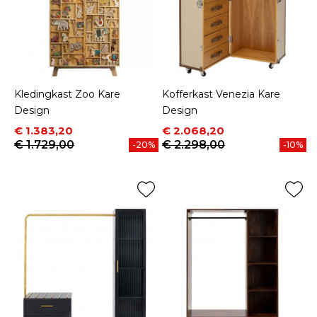
Kledingkast Zoo Kare
Kofferkast Venezia Kare
Design
Design
Prijs
Normale prijs
Prijs
Normale prijs
€ 1.383,20
€ 2.068,20
€ 1.729,00
€ 2.298,00
-20%
-10%