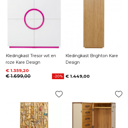
Kledingkast Tresor wit en
Kledingkast Brighton Kare
roze Kare Design
Design
Prijs
Normale prijs
€ 1.359,20
€ 1.699,00
€ 1.449,00
-20%
Prijs