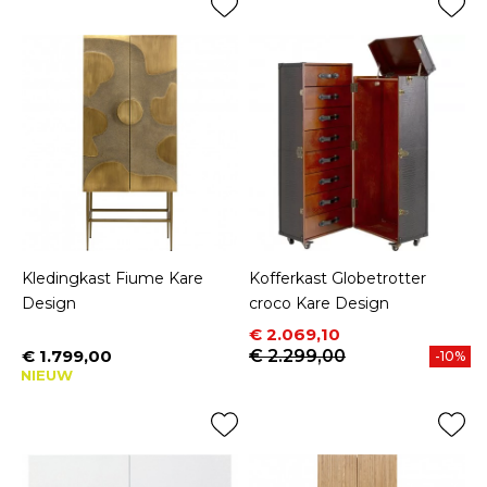
Kledingkast Fiume Kare
Kofferkast Globetrotter
Design
croco Kare Design
Prijs
Normale prijs
€ 2.069,10
€ 1.799,00
€ 2.299,00
-10%
Prijs
NIEUW