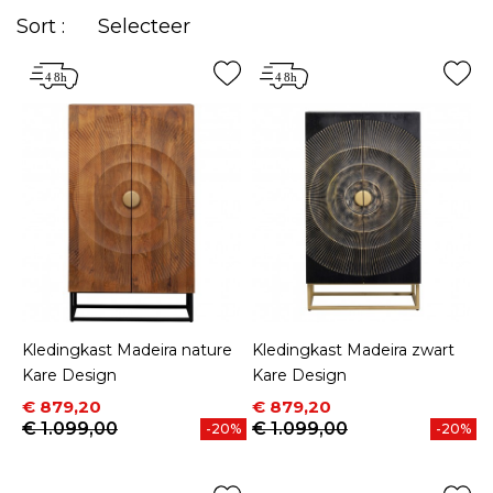
Sort :
Selecteer
Kledingkast Madeira nature
Kledingkast Madeira zwart
Kare Design
Kare Design
Prijs
Normale prijs
Prijs
Normale prijs
€ 879,20
€ 879,20
€ 1.099,00
€ 1.099,00
-20%
-20%