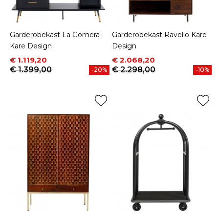
Garderobekast La Gomera
Garderobekast Ravello Kare
Kare Design
Design
Prijs
Normale prijs
Prijs
Normale prijs
€ 1.119,20
€ 2.068,20
€ 1.399,00
€ 2.298,00
-20%
-10%