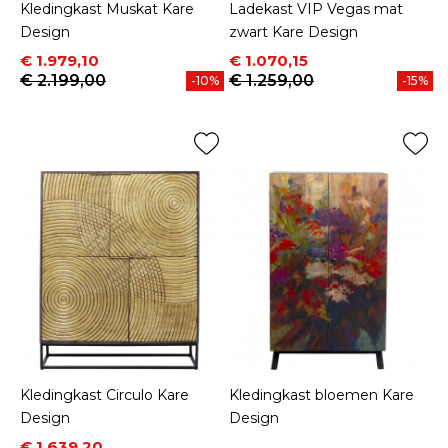
Kledingkast Muskat Kare
Ladekast VIP Vegas mat
Design
zwart Kare Design
Prijs
Normale prijs
Prijs
Normale prijs
€ 1.979,10
€ 1.070,15
€ 2.199,00
€ 1.259,00
-10%
-15%
Kledingkast Circulo Kare
Kledingkast bloemen Kare
Design
Design
Prijs
Normale prijs
€ 1.639,20