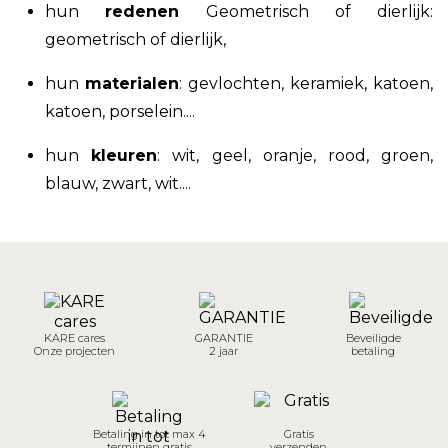
hun
redenen
Geometrisch of dierlijk:
geometrisch of dierlijk,
hun
materialen
:
gevlochten, keramiek, katoen,
katoen, porselein
....
hun
kleuren
: wit, geel, oranje, rood, groen,
blauw, zwart, wit....
KARE cares
GARANTIE
Beveiligde
Onze projecten
2 jaar
betaling
Betaling in tot max 4
Gratis
termijnen gratis
verzenden