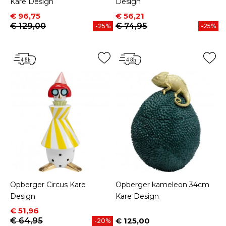
Kare Design
Design
Prijs
Normale prijs
Prijs
Normale prijs
€ 96,75
€ 56,21
€ 129,00
€ 74,95
-25%
-25%
Opberger Circus Kare
Opberger kameleon 34cm
Design
Kare Design
Prijs
Normale prijs
€ 51,96
€ 64,95
€ 125,00
-20%
Prijs