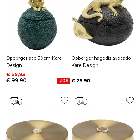
Opberger aap 30cm Kare
Opberger hagedis avocado
Design
Kare Design
Prijs
Normale prijs
€ 69,93
€ 99,90
€ 25,90
-30%
Prijs