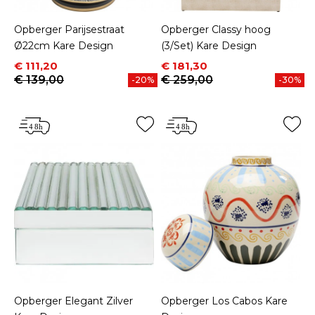
Opberger Parijsestraat
Opberger Classy hoog
Ø22cm Kare Design
(3/Set) Kare Design
Prijs
Normale prijs
Prijs
Normale prijs
€ 111,20
€ 181,30
€ 139,00
€ 259,00
-20%
-30%
Opberger Elegant Zilver
Opberger Los Cabos Kare