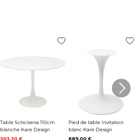
Table Schickeria 110cm
Pied de table Invitation
T
blanche Kare Design
blanc Kare Design
c
303,20 €
689,00 €
9