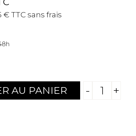
TC
5 € TTC sans frais
 48h
-
+
R AU PANIER