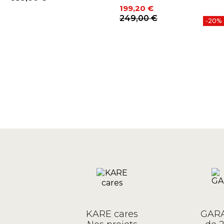
Prix
199,20 €
%
Prix
Prix de base
249,00 €
-20%
KARE cares
GARA