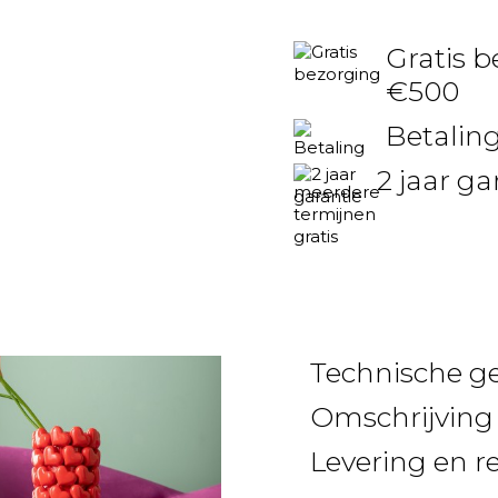
Gratis b
€500
Betaling
2 jaar ga
Technische g
Omschrijving
Levering en r