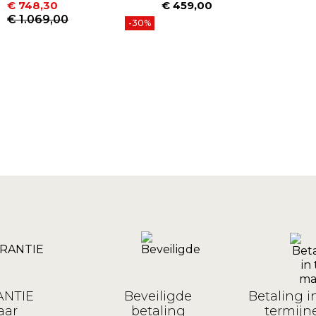
€ 748,30
€ 459,00
Prijs
Prijs
Normale prijs
€ 1.069,00
-30%
NTIE
Beveiligde
Betaling i
aar
betaling
termijne