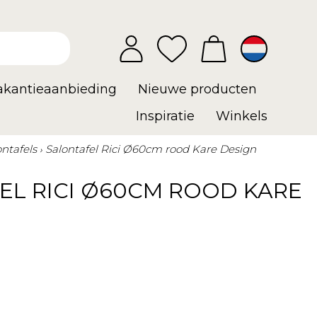
vakantieaanbieding
Nieuwe producten
Inspiratie
Winkels
ontafels
Salontafel Rici Ø60cm rood Kare Design
EL RICI Ø60CM ROOD KARE