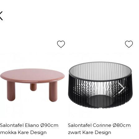
K
Salontafel Eliano Ø90cm
Salontafel Corinne Ø80cm
S
mokka Kare Design
zwart Kare Design
5