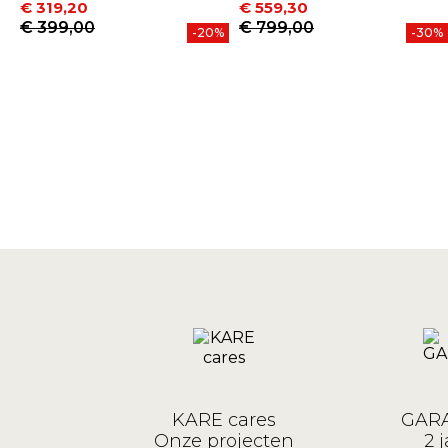
€ 319,20
€ 559,30
Prijs
Normale prijs
Prijs
Normale prijs
€ 399,00
€ 799,00
-20%
-30%
KARE cares
GARA
Onze projecten
2 j