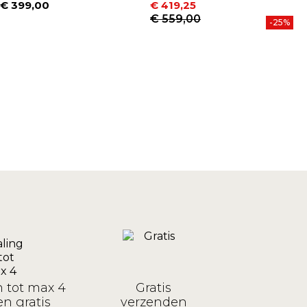
D
€ 399,00
€ 419,25
Prijs
Prijs
Normale prijs
€ 559,00
€
-25%
P
n tot max 4
Gratis
n gratis
verzenden