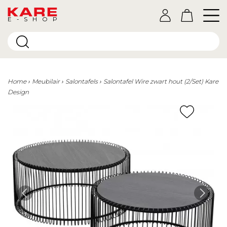
E-SHOP
Home
Meubilair
Salontafels
Salontafel Wire zwart hout (2/Set) Kare
Design