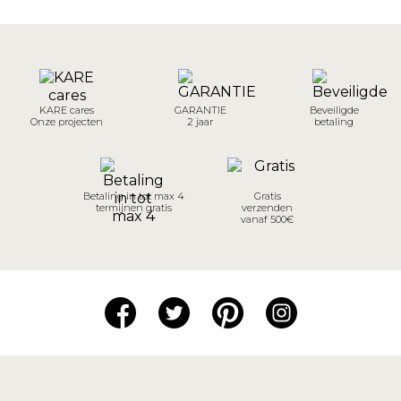
KARE cares
GARANTIE
Beveiligde
Onze projecten
2 jaar
betaling
Betaling in tot max 4
Gratis
termijnen gratis
verzenden
vanaf 500€