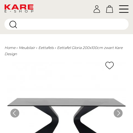
E-SHOP
Home
Meubilair
Eettafels
Eettafel Gloria 200x100cm zwart Kare
Design