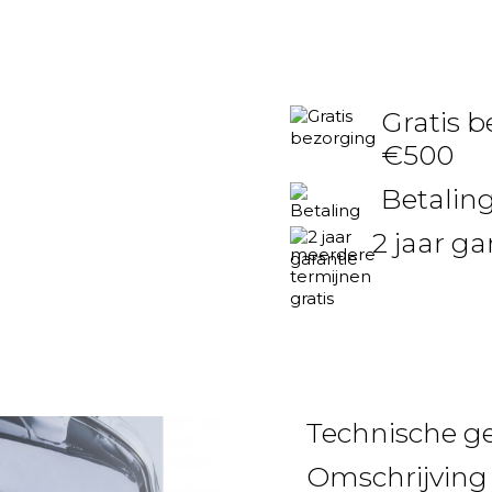
Gratis b
€500
Betaling
2 jaar ga
Technische g
Omschrijving