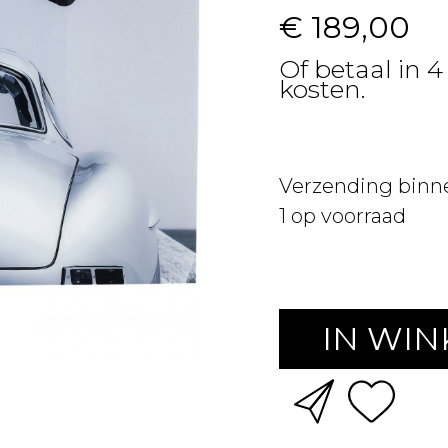
€ 189,00
Of betaal in 4
kosten.
Verzending binn
1
op voorraad
IN WI