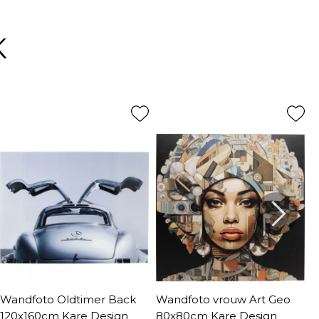
K
Wandfoto Oldtimer Back
Wandfoto vrouw Art Geo
S
120x160cm Kare Design
80x80cm Kare Design
1