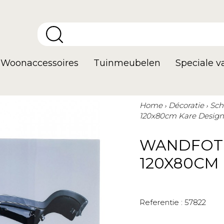
Woonaccessoires
Tuinmeubelen
Speciale 
Home
Décoratie
Sch
120x80cm Kare Design
WANDFOTO
120X80CM
Referentie :
57822