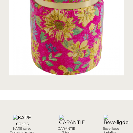
KARE cares
GARANTIE
Beveiligde
Onze projecten
2 jaar
betaling