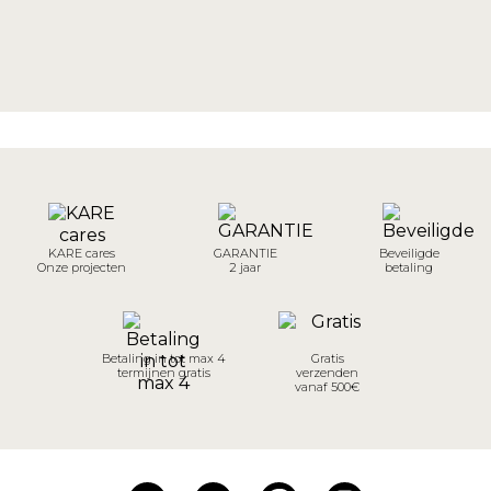
KARE cares
GARANTIE
Beveiligde
Onze projecten
2 jaar
betaling
Betaling in tot max 4
Gratis
termijnen gratis
verzenden
vanaf 500€