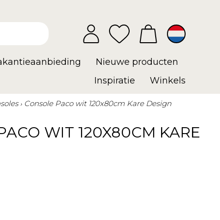
vakantieaanbieding
Nieuwe producten
Inspiratie
Winkels
soles
Console Paco wit 120x80cm Kare Design
PACO WIT 120X80CM KARE