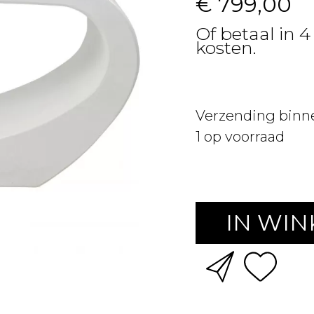
€ 799,00
Of betaal in 4
kosten.
Verzending binn
1
op voorraad
IN WI