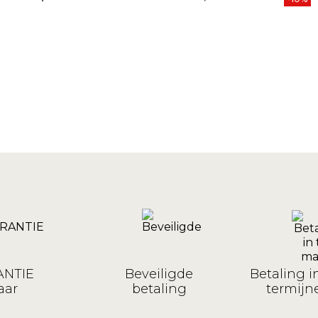
Prijs
NTIE
Beveiligde
Betaling i
aar
betaling
termijne