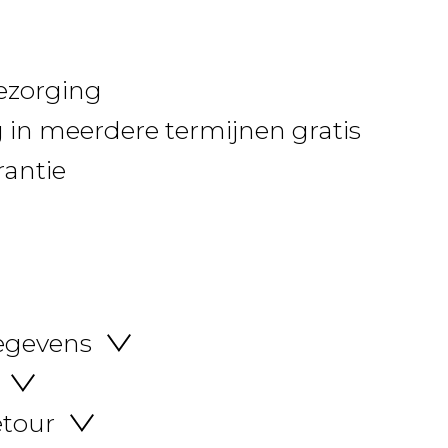
bezorging
 in meerdere termijnen gratis
rantie
egevens
etour