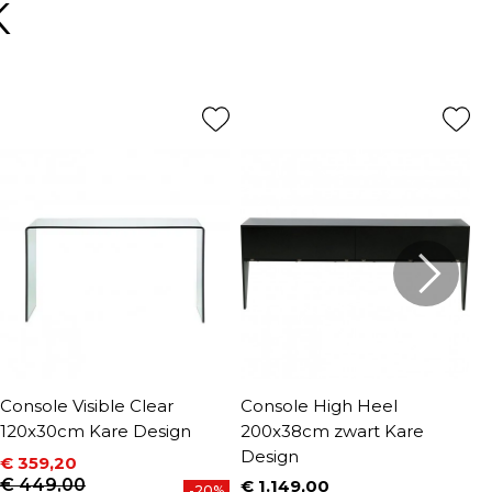
K
Console Visible Clear
Console High Heel
C
120x30cm Kare Design
200x38cm zwart Kare
D
Design
€ 359,20
€
Prijs
Normale prijs
P
N
€ 449,00
€
€ 1.149,00
-20%