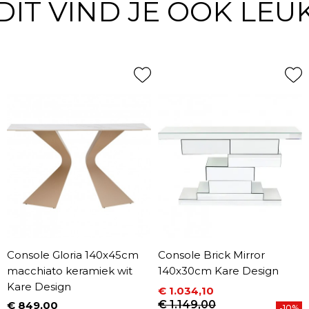
DIT VIND JE OOK LEU
Console Gloria 140x45cm
Console Brick Mirror
macchiato keramiek wit
140x30cm Kare Design
Kare Design
€ 1.034,10
Prijs
Normale prijs
€ 1.149,00
€ 849,00
-10%