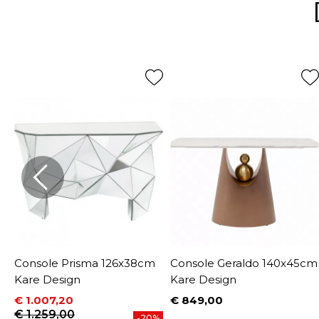
Console Prisma 126x38cm
Console Geraldo 140x45cm
Kare Design
Kare Design
€ 1.007,20
€ 849,00
Prijs
Prijs
Normale prijs
€ 1.259,00
-20%