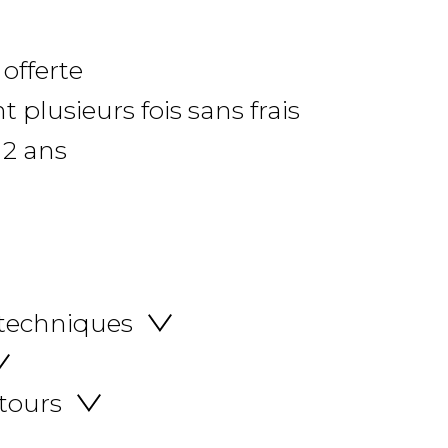
 offerte
 plusieurs fois sans frais
 2 ans
 techniques
etours