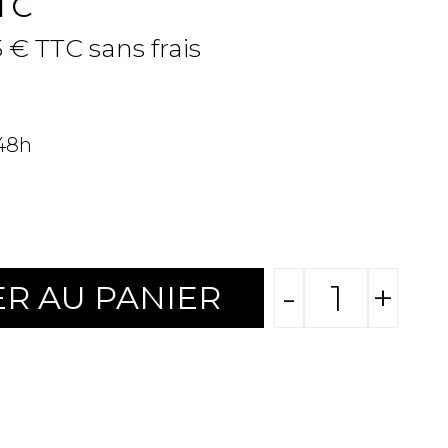
TC
5 € TTC sans frais
 48h
-
+
R AU PANIER