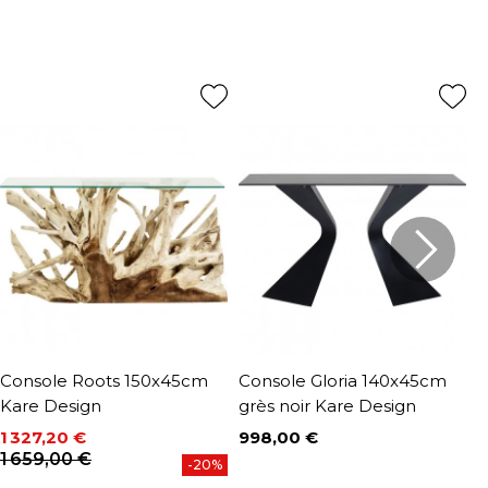
Console Roots 150x45cm
Console Gloria 140x45cm
C
Kare Design
grès noir Kare Design
n
1 327,20 €
998,00 €
2
Prix
P
Prix
Prix de base
1 659,00 €
-20%