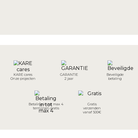
KARE cares
GARANTIE
Beveiligde
Onze projecten
2 jaar
betaling
Betaling in tot max 4
Gratis
termijnen gratis
verzenden
vanaf 500€