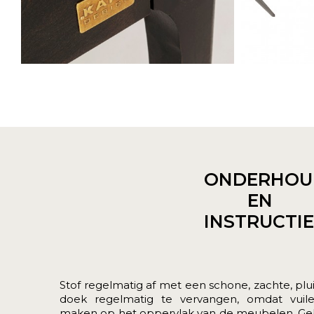
ONDERHOU
EN
INSTRUCTI
Stof regelmatig af met een schone, zachte, plui
doek regelmatig te vervangen, omdat vui
maken op het oppervlak van de meubelen. Geb