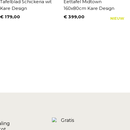
Tafelblad Schickeria wit
Eettafel Midtown
E
Kare Design
160x80cm Kare Design
w
€ 179,00
€ 399,00
€
NIEUW
Prijs
Prijs
P
N
€