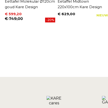
Eettafel Molekular Ø120cm
Eetaffel Midtown
goud Kare Design
220x100cm Kare Design
€ 599,20
€ 629,00
NIEUW
Prijs
Prijs
Normale prijs
€ 749,00
%
-20%