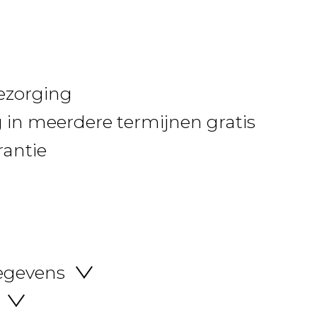
bezorging
 in meerdere termijnen gratis
rantie
egevens