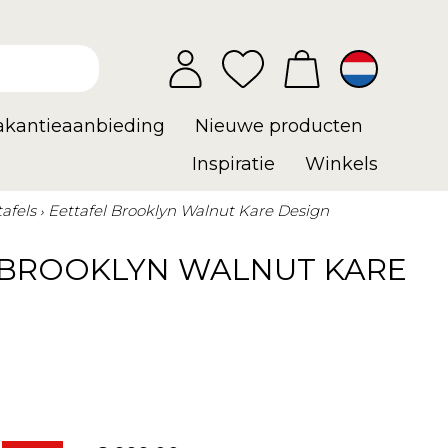
vakantieaanbieding
Nieuwe producten
Inspiratie
Winkels
afels
Eettafel Brooklyn Walnut Kare Design
 BROOKLYN WALNUT KARE