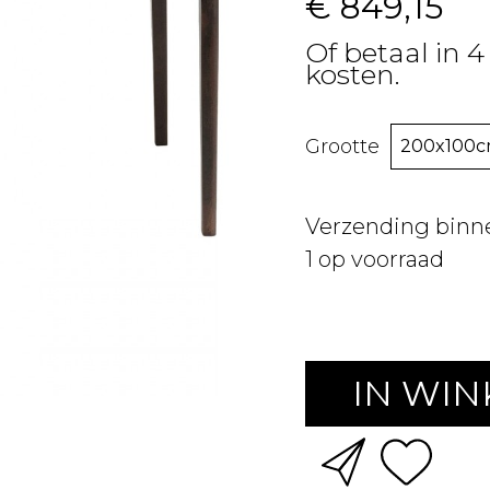
€ 849,15
Of betaal in 4
kosten.
Grootte
Verzending binn
1
op voorraad
IN WI