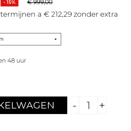
€ 999,00
- 15%
 termijnen a € 212,29 zonder extra
en 48 uur
-
+
NKELWAGEN