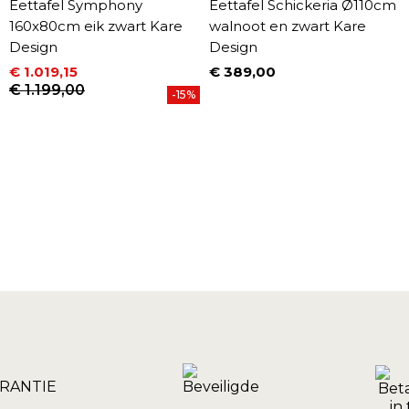
Eettafel Symphony
Eettafel Schickeria Ø110cm
160x80cm eik zwart Kare
walnoot en zwart Kare
Design
Design
€ 1.019,15
€ 389,00
Prijs
Prijs
Normale prijs
€ 1.199,00
-15%