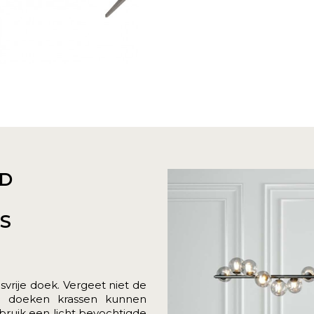
D
ES
svrije doek. Vergeet niet de
le doeken krassen kunnen
ruik een licht bevochtigde