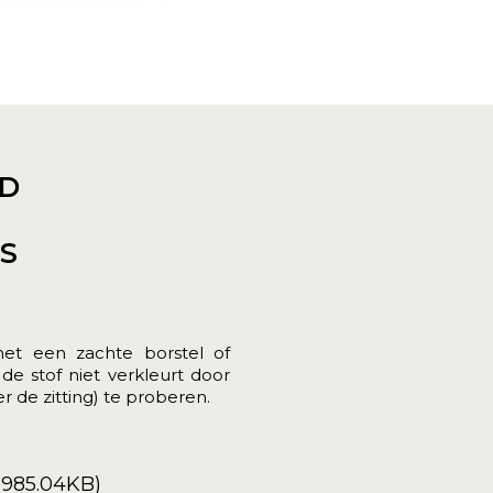
D
ES
met een zachte borstel of
 de stof niet verkleurt door
r de zitting) te proberen.
(985.04KB)