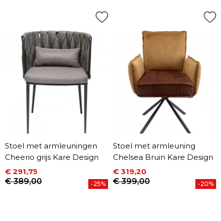
Stoel met armleuningen
Stoel met armleuning
Cheerio grijs Kare Design
Chelsea Bruin Kare Design
€ 291,75
€ 319,20
Prijs
Normale prijs
Prijs
Normale prijs
€ 389,00
€ 399,00
-25%
-20%