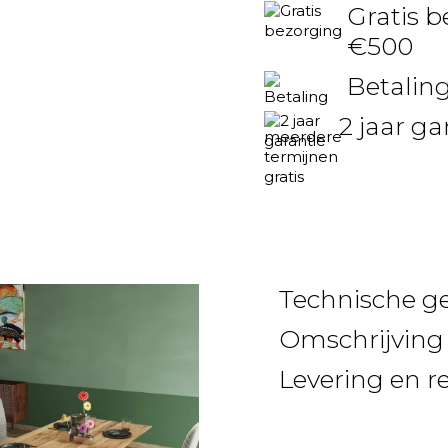
Gratis b
€500
Betaling
2 jaar ga
Technische g
Omschrijving
Levering en r