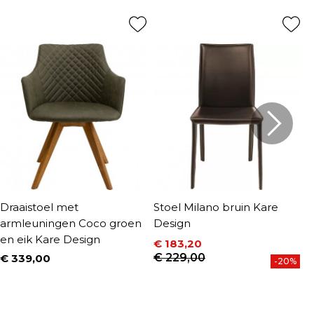
Draaistoel met
Stoel Milano bruin Kare
S
armleuningen Coco groen
Design
T
en eik Kare Design
€ 183,20
€
P
Prijs
Normale prijs
€ 229,00
€ 339,00
-20%
Prijs