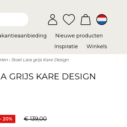
vakantieaanbieding
Nieuwe producten
Inspiratie
Winkels
elen
Stoel Lara grijs Kare Design
A GRIJS KARE DESIGN
€ 139,00
- 20%