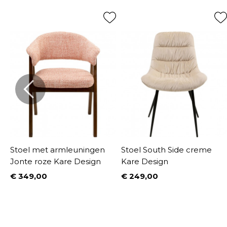
Stoel met armleuningen
Stoel South Side creme
Jonte roze Kare Design
Kare Design
€ 349,00
€ 249,00
UW
Prijs
Prijs