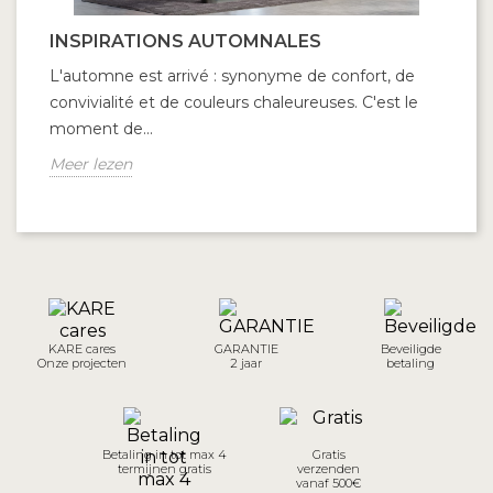
INSPIRATIONS AUTOMNALES
V
L'automne est arrivé : synonyme de confort, de
On
convivialité et de couleurs chaleureuses. C'est le
la
moment de...
un
Meer lezen
Me
KARE cares
GARANTIE
Beveiligde
Onze projecten
2 jaar
betaling
Betaling in tot max 4
Gratis
termijnen gratis
verzenden
vanaf 500€