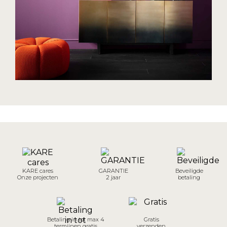
KARE cares
GARANTIE
Beveiligde
Onze projecten
2 jaar
betaling
Betaling in tot max 4
Gratis
termijnen gratis
verzenden