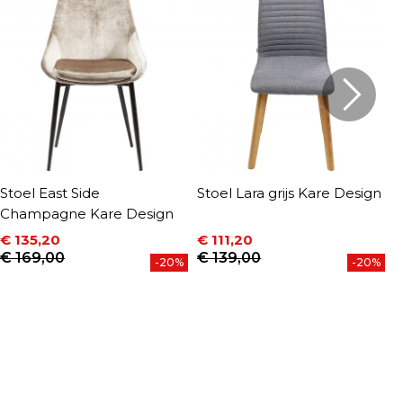
Stoel East Side
Stoel Lara grijs Kare Design
S
Champagne Kare Design
g
€ 135,20
€ 111,20
€
Prijs
Normale prijs
Prijs
Normale prijs
P
N
€ 169,00
€ 139,00
€
-20%
-20%