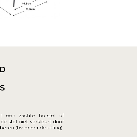
D
ES
et een zachte borstel of
 de stof niet verkleurt door
eren (bv. onder de zitting).