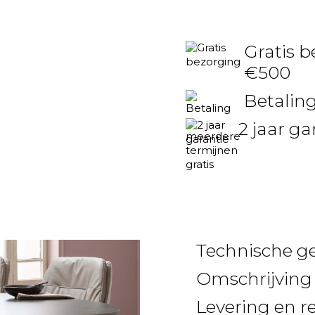
Gratis b
€500
Betaling
2 jaar ga
Technische g
Omschrijving
Levering en r