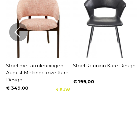
Stoel met armleuningen
Stoel Reunion Kare Design
August Melange roze Kare
Design
€ 199,00
Prijs
€ 349,00
NIEUW
Prijs
%