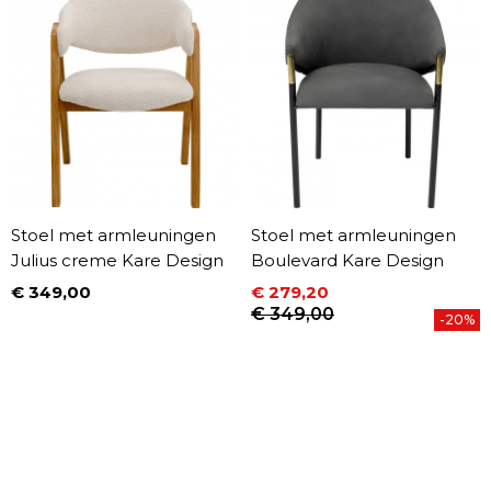
Stoel met armleuningen
Stoel met armleuningen
Julius creme Kare Design
Boulevard Kare Design
€ 349,00
€ 279,20
Prijs
Prijs
Normale prijs
€ 349,00
-20%