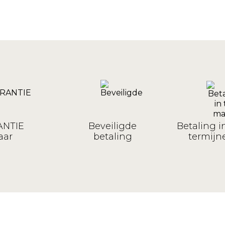
NTIE
Beveiligde
Betaling i
aar
betaling
termijne