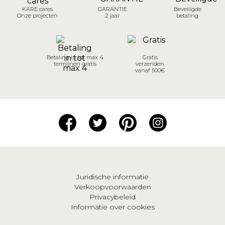
KARE cares
GARANTIE
Beveiligde
Onze projecten
2 jaar
betaling
Betaling in tot max 4
Gratis
termijnen gratis
verzenden
vanaf 500€
Juridische informatie
Verkoopvoorwaarden
Privacybeleid
Informatie over cookies