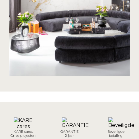
KARE cares
GARANTIE
Beveiligde
Onze projecten
2 jaar
betaling