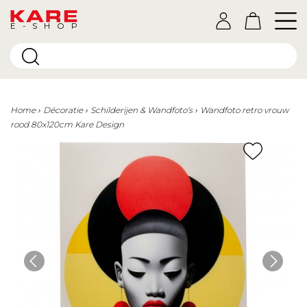
E-SHOP
Home
Décoratie
Schilderijen & Wandfoto‘s
Wandfoto retro vrouw
rood 80x120cm Kare Design