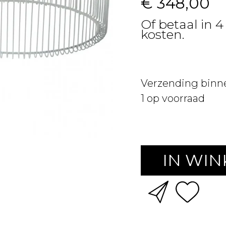
€ 348,00
Of betaal in 
kosten.
Verzending binn
1
op voorraad
IN WI