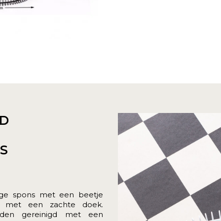
D
ES
ige spons met een beetje
f met een zachte doek.
rden gereinigd met een