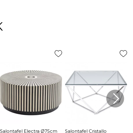
K
Salontafel Electra Ø75cm
Salontafel Cristallo
S