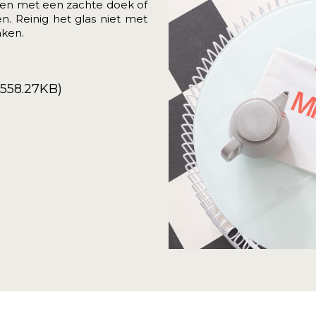
 en met een zachte doek of
. Reinig het glas niet met
aken.
(558.27KB)