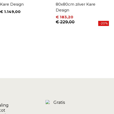
Kare Design
80x80cm zilver Kare
b
Design
€ 1.149,00
€
Prijs
P
€ 183,20
Prijs
Normale prijs
€ 229,00
-20%