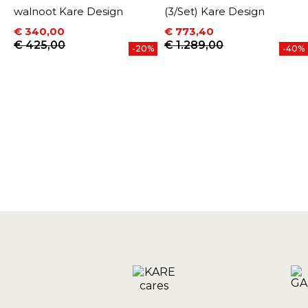
walnoot Kare Design
(3/Set) Kare Design
€ 340,00
€ 773,40
Prijs
Normale prijs
Prijs
Normale prijs
€ 425,00
€ 1.289,00
-20%
-40%