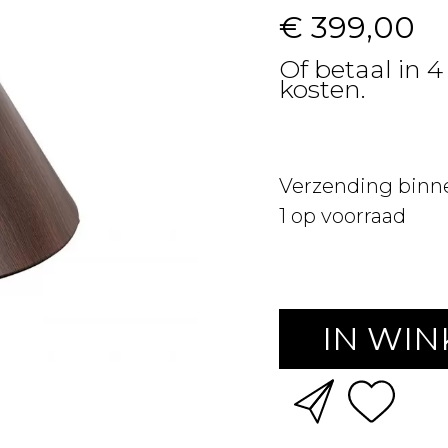
€ 399,00
Of betaal in 4
kosten.
Verzending binn
1
op voorraad
IN WI