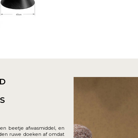
D
ES
en beetje afwasmiddel, en
raden ruwe doeken af omdat