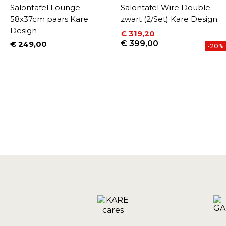
Salontafel Lounge
Salontafel Wire Double
58x37cm paars Kare
zwart (2/Set) Kare Design
Design
€ 319,20
Prijs
Normale prijs
€ 399,00
€ 249,00
-20%
Prijs