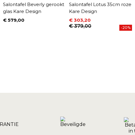
Salontafel Beverly gerookt
Salontafel Lotus 35cm roze
glas Kare Design
Kare Design
€ 579,00
€ 303,20
Prijs
Prijs
Normale prijs
€ 379,00
-20%