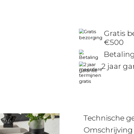
Gratis b
€500
Betaling
2 jaar ga
Technische g
Omschrijving