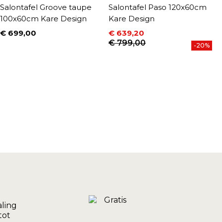
Salontafel Groove taupe
Salontafel Paso 120x60cm
S
100x60cm Kare Design
Kare Design
5
D
€ 699,00
€ 639,20
Prijs
Prijs
Normale prijs
€ 799,00
€
-20%
P