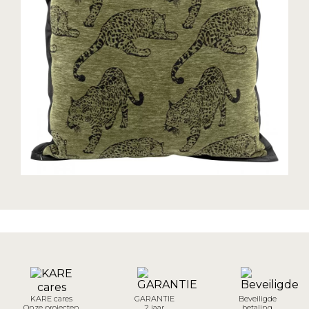
KARE cares
GARANTIE
Beveiligde
Onze projecten
2 jaar
betaling