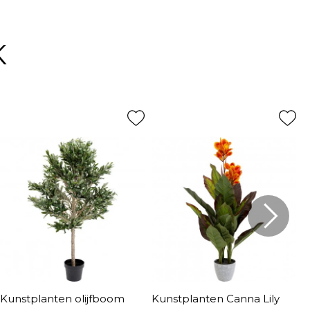
K
Kunstplanten olijfboom
Kunstplanten Canna Lily
K