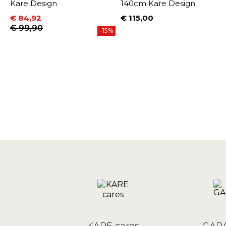
Kare Design
140cm Kare Design
€ 84,92
€ 115,00
Prijs
Prijs
Normale prijs
€ 99,90
-15%