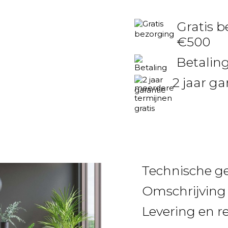
Gratis b
€500
Betaling
2 jaar ga
Technische g
Omschrijving
Levering en r