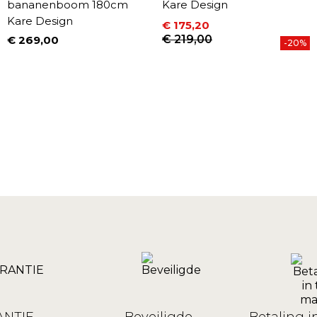
bananenboom 180cm
Kare Design
Kare Design
€ 175,20
Prijs
Normale prijs
€ 219,00
€ 269,00
-20%
Prijs