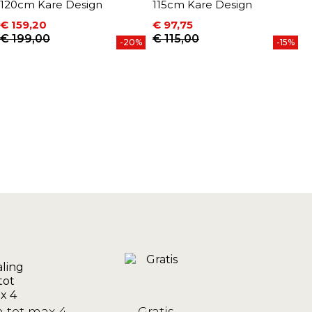
120cm Kare Design
115cm Kare Design
1
€ 159,20
€ 97,75
€
Prijs
Normale prijs
Prijs
Normale prijs
P
N
€ 199,00
€ 115,00
€
-20%
-15%