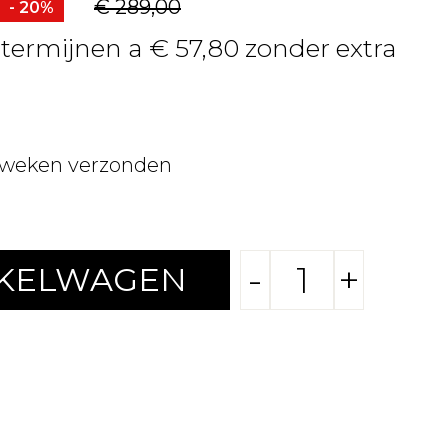
€ 289,00
- 20%
 termijnen a € 57,80 zonder extra
 weken verzonden
-
+
NKELWAGEN