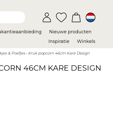
vakantieaanbieding
Nieuwe producten
Inspiratie
Winkels
kjes & Poefjes
Kruk popcorn 46cm Kare Design
CORN 46CM KARE DESIGN