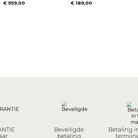
€ 959,00
€ 189,00
Prijs
Prijs
NTIE
Beveiligde
Betaling i
aar
betaling
termijne