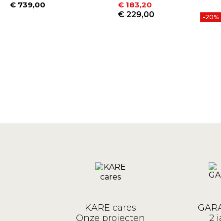
€ 739,00
€ 183,20
Prijs
Prijs
Normale prijs
€ 229,00
-20%
KARE cares
GARA
Onze projecten
2 j