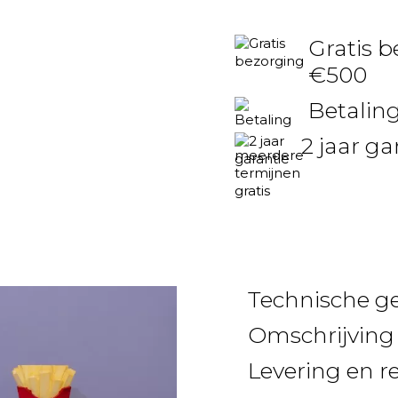
Gratis b
€500
Betaling
2 jaar ga
Technische g
Omschrijving
Levering en r