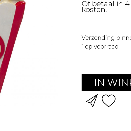
Of betaal in 4
kosten.
Verzending binn
1
op voorraad
IN WI