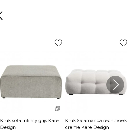
K
Kruk sofa Infinity grijs Kare
Kruk Salamanca rechthoek
K
Design
creme Kare Design
g