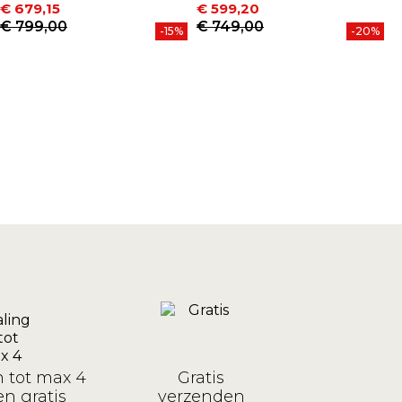
€ 679,15
€ 599,20
€
Prijs
Normale prijs
Prijs
Normale prijs
P
N
€ 799,00
€ 749,00
€
-15%
-20%
n tot max 4
Gratis
n gratis
verzenden