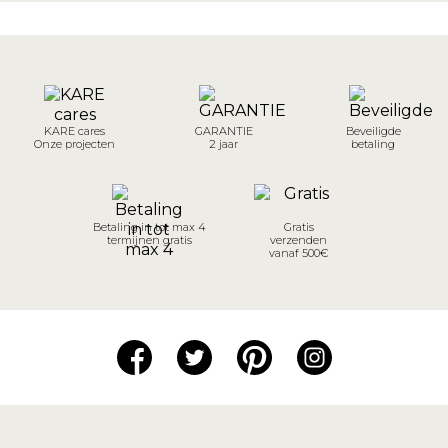
KARE cares
GARANTIE
Beveiligde
Onze projecten
2 jaar
betaling
Betaling in tot max 4
Gratis
termijnen gratis
verzenden
vanaf 500€