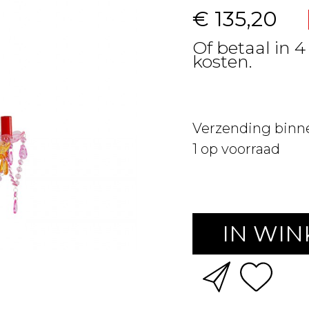
€ 135,20
Of betaal in 4
kosten.
Verzending binn
1
op voorraad
IN WI