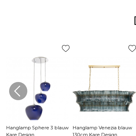
e
Hanglamp Sphere 3 blauw
Hanglamp Venezia blauw
Kare Design
130cm Kare Design