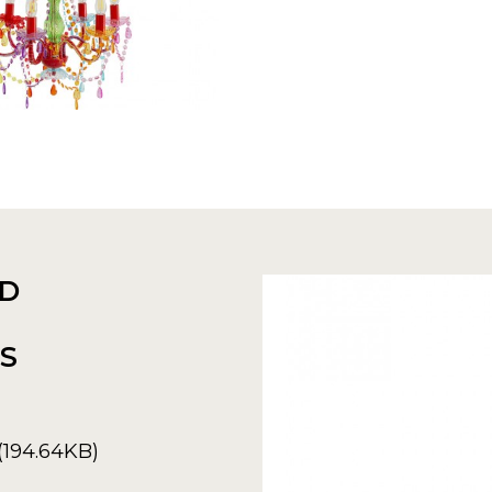
D
ES
(194.64KB)