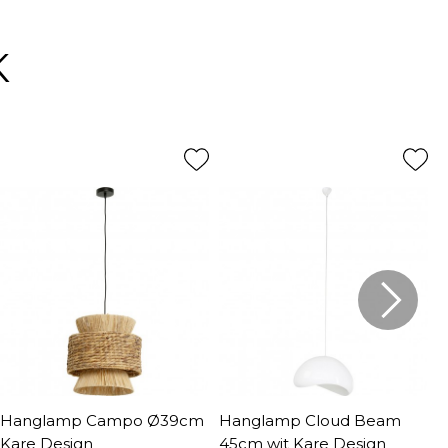
K
Hanglamp Campo Ø39cm
Hanglamp Cloud Beam
H
Kare Design
45cm wit Kare Design
D