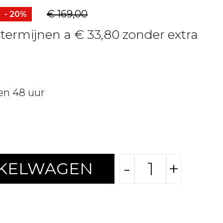
€ 169,00
- 20%
 termijnen a € 33,80 zonder extra
en 48 uur
-
+
NKELWAGEN