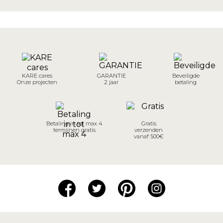
KARE cares
GARANTIE
Beveiligde
Onze projecten
2 jaar
betaling
Betaling in tot max 4
Gratis
termijnen gratis
verzenden
vanaf 500€