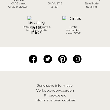
KARE cares
GARANTIE
Beveiligde
Onze projecten
2 jaar
betaling
Betaling in tot max 4
Gratis
termijnen gratis
verzenden
vanaf 500€
Juridische informatie
Verkoopvoorwaarden
Privacybeleid
Informatie over cookies