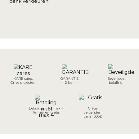
bank verkleuren.
KARE cares
GARANTIE
Beveiligde
Onze projecten
2 jaar
betaling
Betaling in tot max 4
Gratis
termijnen gratis
verzenden
vanaf 500€