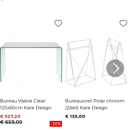
Bureau Visible Clear
Bureauvoet Polar chroom
B
125x60cm Kare Design
(2/set) Kare Design
K
€ 527,20
€ 135,00
€
Prijs
P
Prijs
Normale prijs
€ 659,00
-20%