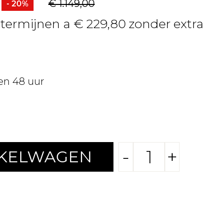
€ 1.149,00
- 20%
4 termijnen a € 229,80 zonder extra
en 48 uur
-
+
NKELWAGEN