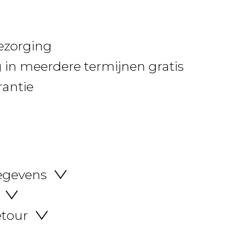
bezorging
 in meerdere termijnen gratis
rantie
egevens
etour