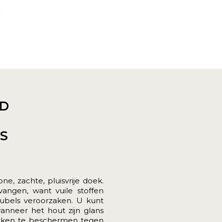
D
ES
, zachte, pluisvrije doek.
angen, want vuile stoffen
ubels veroorzaken. U kunt
nneer het hout zijn glans
lakken te beschermen tegen