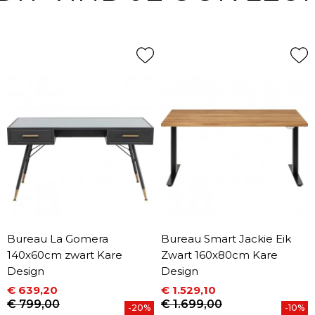
Bureau La Gomera
Bureau Smart Jackie Eik
140x60cm zwart Kare
Zwart 160x80cm Kare
Design
Design
€ 639,20
€ 1.529,10
Prijs
Normale prijs
Prijs
Normale prijs
€ 799,00
€ 1.699,00
-20%
-10%