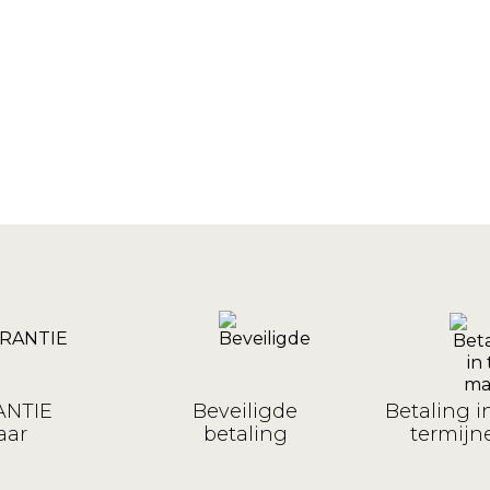
NTIE
Beveiligde
Betaling i
aar
betaling
termijne