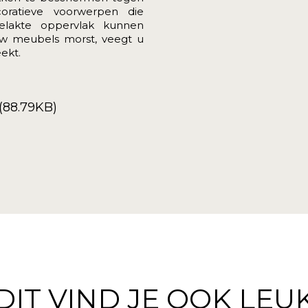
coratieve voorwerpen die
lakte oppervlak kunnen
 uw meubels morst, veegt u
ekt.
(88.79KB)
DIT VIND JE OOK LEU