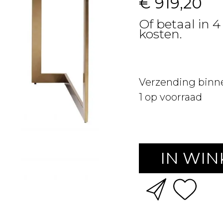
€ 919,20
Of betaal in 
kosten.
Verzending binn
1
op voorraad
IN WI