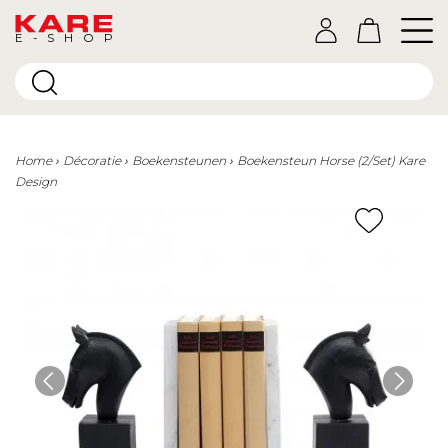
E-SHOP
Home
Décoratie
Boekensteunen
Boekensteun Horse (2/Set) Kare
Design