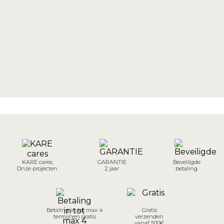
KARE cares
GARANTIE
Beveiligde
Onze projecten
2 jaar
betaling
Betaling in tot max 4
Gratis
termijnen gratis
verzenden
vanaf 500€