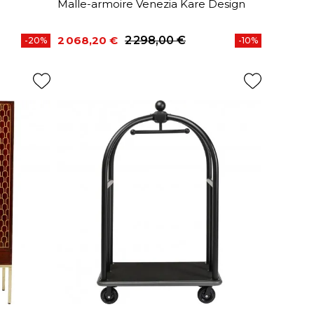
Malle-armoire Venezia Kare Design
2 068,20 €
2 298,00 €
-20%
-10%
Prix
Prix de base