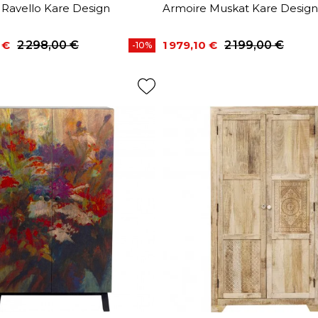
 Ravello Kare Design
Armoire Muskat Kare Design
 €
2 298,00 €
1 979,10 €
2 199,00 €
-10%
base
Prix
Prix de base