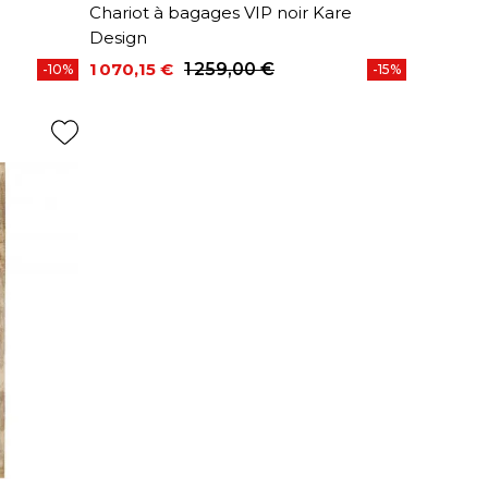
Chariot à bagages VIP noir Kare
Design
1 070,15 €
1 259,00 €
-10%
-15%
Prix
Prix de base