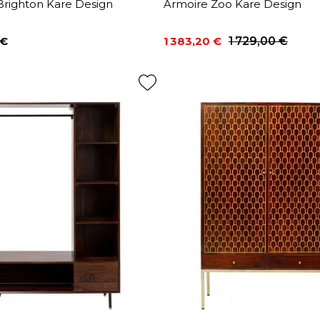
Brighton Kare Design
Armoire Zoo Kare Design
 €
1 383,20 €
1 729,00 €
Prix
Prix de base