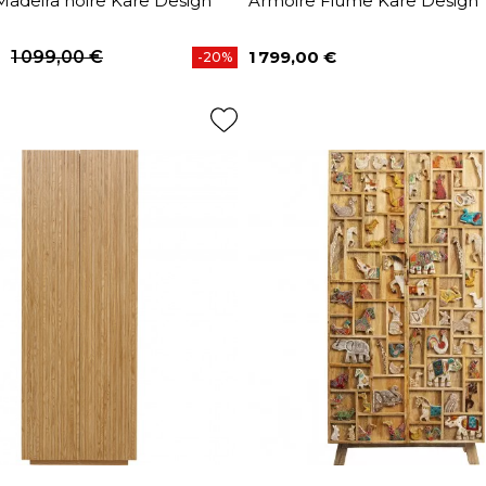
Madeira noire Kare Design
Armoire Fiume Kare Design
1 099,00 €
1 799,00 €
-20%
base
Prix