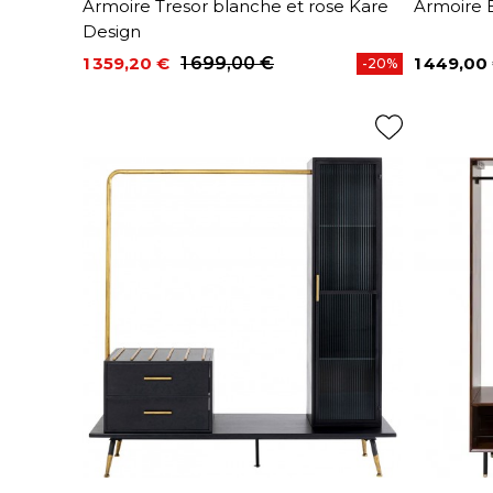
Armoire Tresor blanche et rose Kare
Armoire 
Design
1 359,20 €
1 699,00 €
1 449,00
-20%
Prix
Prix de base
Prix