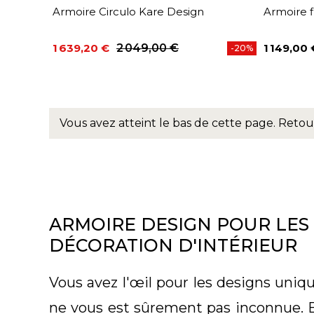
Armoire Circulo Kare Design
Armoire f
1 639,20 €
2 049,00 €
1 149,00 
-20%
Prix
Prix de base
Prix
Vous avez atteint le bas de cette page.
Retou
ARMOIRE DESIGN POUR LES
DÉCORATION D'INTÉRIEUR
Vous avez l'œil pour les designs uniq
ne vous est sûrement pas inconnue. E