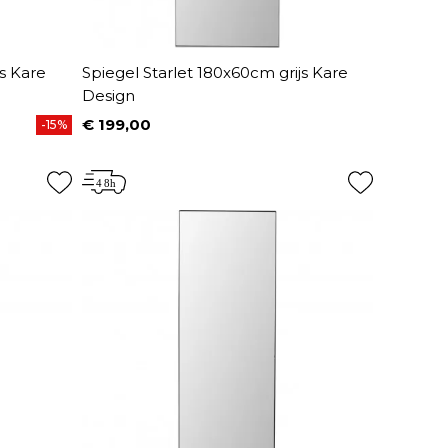
js Kare
Spiegel Starlet 180x60cm grijs Kare
Design
€ 199,00
-15%
Prijs