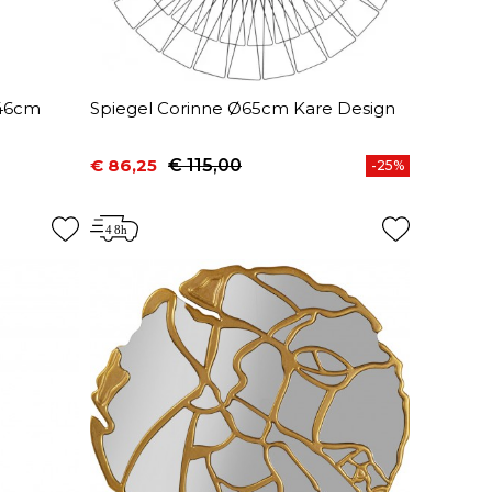
x46cm
Spiegel Corinne Ø65cm Kare Design
€ 86,25
€ 115,00
-25%
Prijs
Normale prijs