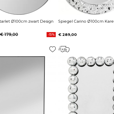
Starlet Ø100cm zwart Design
Spiegel Carino Ø100cm Kare
€ 179,00
€ 289,00
-15%
prijs
Prijs