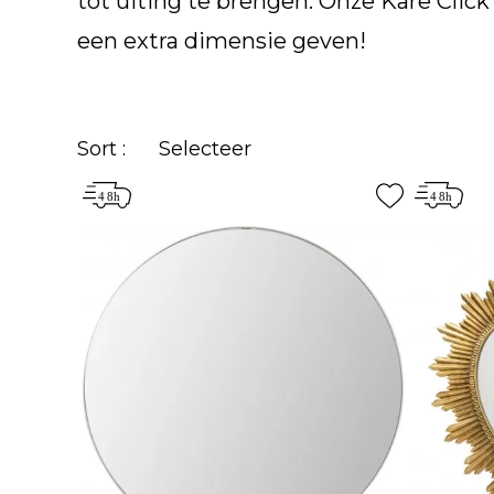
tot uiting te brengen. Onze Kare Clic
een extra dimensie geven!
Sort :
Selecteer