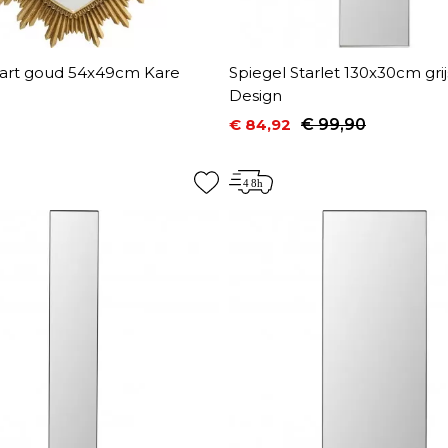
hart goud 54x49cm Kare
Spiegel Starlet 130x30cm gri
Design
€ 84,92
€ 99,90
Prijs
Normale prijs