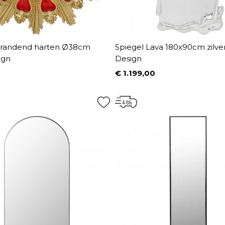
brandend harten Ø38cm
Spiegel Lava 180x90cm zilve
ign
Design
€ 1.199,00
Prijs