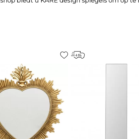
k shop biedt u KARE design spiegels om op te 