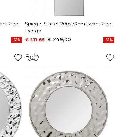
art Kare
Spiegel Starlet 200x70cm zwart Kare
Design
€ 211,65
€ 249,00
-15%
-15%
Prijs
Normale prijs