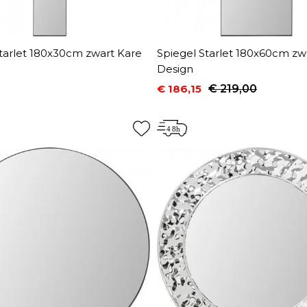
tarlet 180x30cm zwart Kare
Spiegel Starlet 180x60cm zw
Design
€ 186,15
€ 219,00
Prijs
Normale prijs