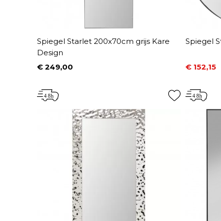
Spiegel Starlet 200x70cm grijs Kare
Spiegel 
Design
€ 249,00
€ 152,15
Prijs
Prijs
Normale 