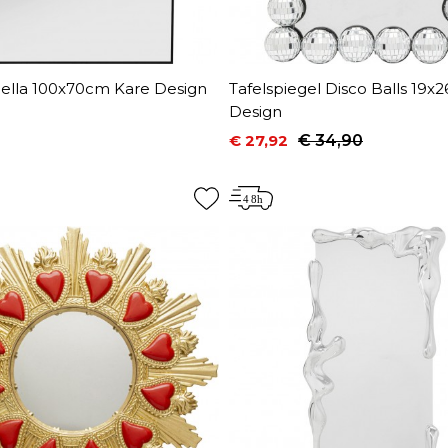
Bella 100x70cm Kare Design
Tafelspiegel Disco Balls 19x
Design
€ 27,92
€ 34,90
Prijs
Normale prijs