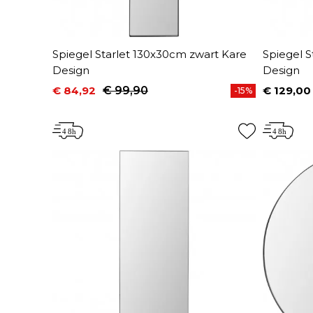
Spiegel Starlet 130x30cm zwart Kare
Spiegel S
Design
Design
€ 84,92
€ 99,90
€ 129,00
-15%
Prijs
Normale prijs
Prijs