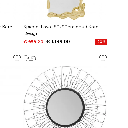
r Kare
Spiegel Lava 180x90cm goud Kare
Design
€ 959,20
€ 1.199,00
-20%
Prijs
Normale prijs