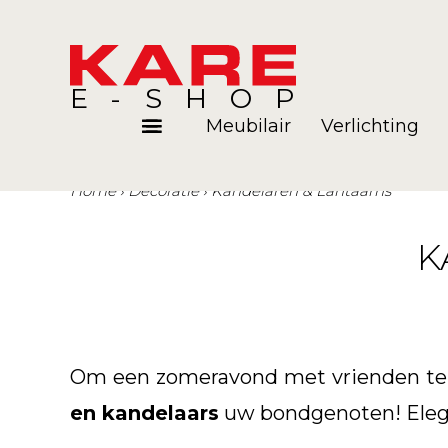
E-SHOP
Meubilair
Verlichting
Home
Décoratie
Kandelaren & Lantaarns
Kamers
Blog
K
Om een zomeravond met vrienden te ve
en kandelaars
uw bondgenoten! Elega