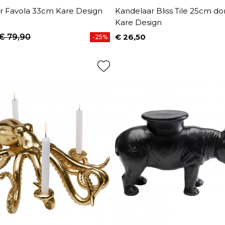
r Favola 33cm Kare Design
Kandelaar Bliss Tile 25cm do
Kare Design
€ 79,90
€ 26,50
-25%
prijs
Prijs