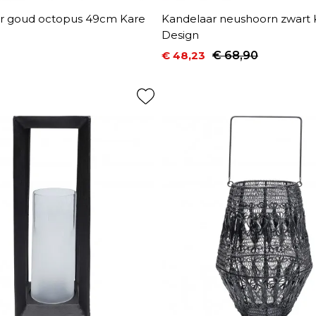
r goud octopus 49cm Kare
Kandelaar neushoorn zwart 
Design
€ 48,23
€ 68,90
Prijs
Normale prijs