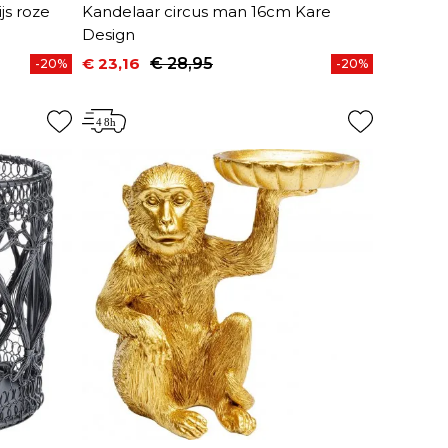
js roze
Kandelaar circus man 16cm Kare
Design
€ 23,16
€ 28,95
-20%
-20%
Prijs
Normale prijs