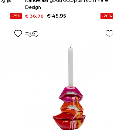
tgrijs
Kandelaar goud octopus 19cm Kare
Design
€ 36,76
€ 45,95
-25%
-20%
Prijs
Normale prijs