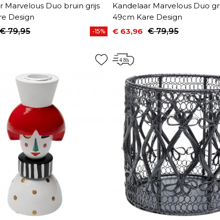
 Marvelous Duo bruin grijs
Kandelaar Marvelous Duo gri
e Design
49cm Kare Design
€ 79,95
€ 63,96
€ 79,95
-15%
prijs
Prijs
Normale prijs