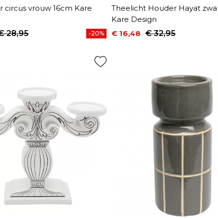
r circus vrouw 16cm Kare
Theelicht Houder Hayat zwa
Kare Design
€ 28,95
€ 16,48
€ 32,95
-20%
prijs
Prijs
Normale prijs