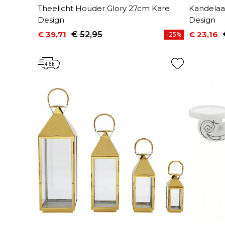
Theelicht Houder Glory 27cm Kare
Kandelaa
Design
Design
€ 39,71
€ 52,95
€ 23,16
-25%
Prijs
Normale prijs
Prijs
Normale 