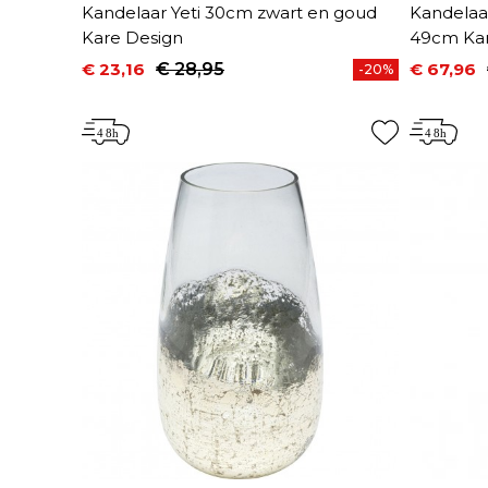
Kandelaar Yeti 30cm zwart en goud
Kandelaar
Kare Design
49cm Kar
€ 23,16
€ 28,95
€ 67,96
-20%
Prijs
Normale prijs
Prijs
Normale 