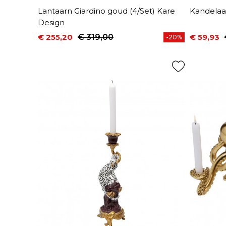
Lantaarn Giardino goud (4/Set) Kare
Kandelaa
Design
€ 255,20
€ 319,00
€ 59,93
-20%
Prijs
Normale prijs
Prijs
Normale 