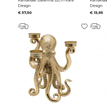
Kandelaar ballerina 32cm Kare
Kandelaar
Design
Design
€ 57,50
€ 15,95
Prijs
Prijs