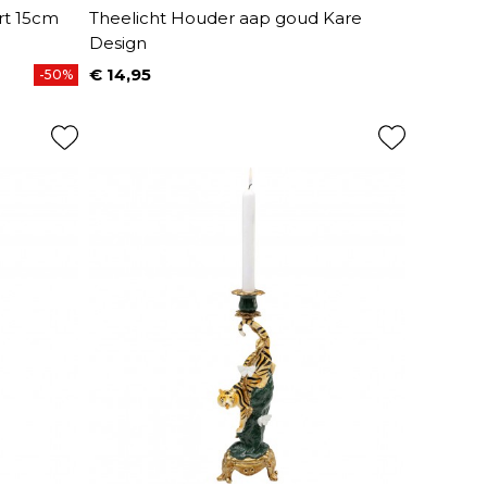
rt 15cm
Theelicht Houder aap goud Kare
Design
€ 14,95
-50%
Prijs