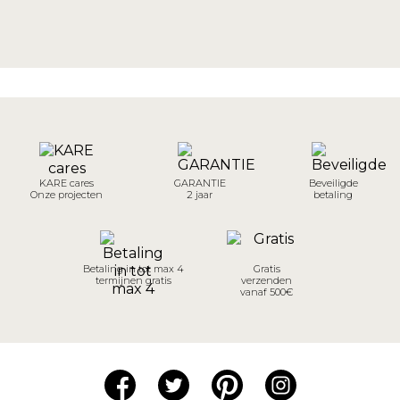
KARE cares
GARANTIE
Beveiligde
Onze projecten
2 jaar
betaling
Betaling in tot max 4
Gratis
termijnen gratis
verzenden
vanaf 500€