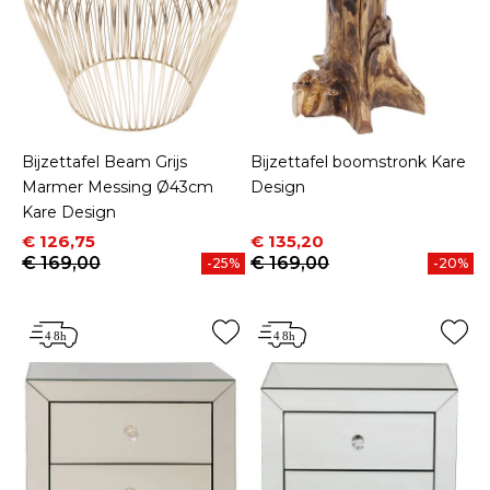
Bijzettafel Beam Grijs
Bijzettafel boomstronk Kare
Marmer Messing Ø43cm
Design
Kare Design
Prijs
Normale prijs
Prijs
Normale prijs
€ 126,75
€ 135,20
€ 169,00
€ 169,00
-25%
-20%