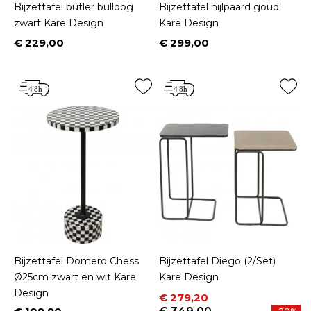
Bijzettafel butler bulldog
Bijzettafel nijlpaard goud
zwart Kare Design
Kare Design
€ 229,00
€ 299,00
Prijs
Prijs
Bijzettafel Domero Chess
Bijzettafel Diego (2/Set)
Ø25cm zwart en wit Kare
Kare Design
Design
Prijs
Normale prijs
€ 279,20