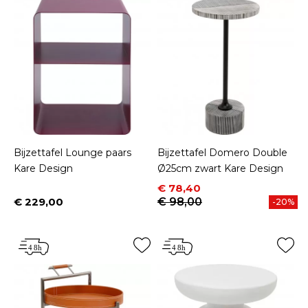
Bijzettafel Lounge paars
Bijzettafel Domero Double
Kare Design
Ø25cm zwart Kare Design
Prijs
Normale prijs
€ 78,40
€ 229,00
€ 98,00
-20%
Prijs