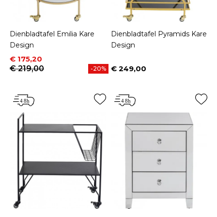
Dienbladtafel Emilia Kare
Dienbladtafel Pyramids Kare
Design
Design
Prijs
Normale prijs
€ 175,20
€ 219,00
€ 249,00
-20%
Prijs