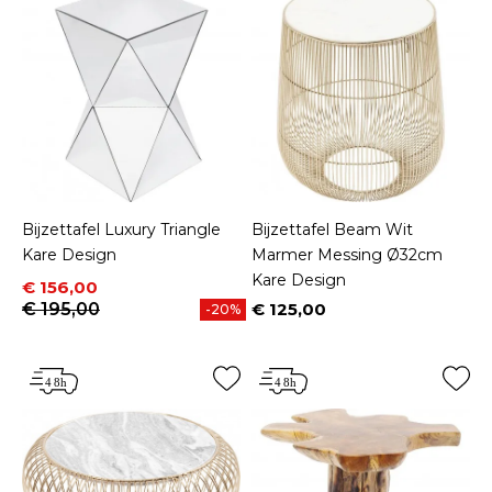
Bijzettafel Luxury Triangle
Bijzettafel Beam Wit
Kare Design
Marmer Messing Ø32cm
Kare Design
Prijs
Normale prijs
€ 156,00
€ 195,00
€ 125,00
-20%
Prijs