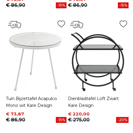
€ 86,90
€ 86,90
-15%
-15%
Tuin Bijzettafel Acapulco
Dienbladtafel Loft Zwart
Mono wit Kare Design
Kare Design
Prijs
Normale prijs
Prijs
Normale prijs
€ 73,87
€ 220,00
€ 86,90
€ 275,00
-15%
-20%