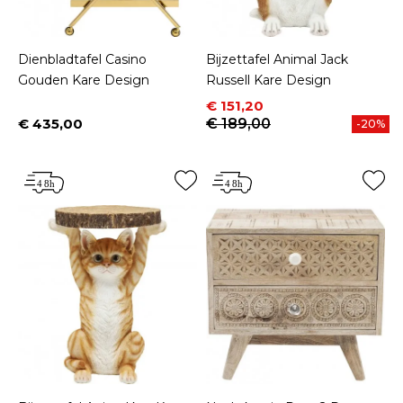
Dienbladtafel Casino
Bijzettafel Animal Jack
Gouden Kare Design
Russell Kare Design
Prijs
Normale prijs
€ 151,20
€ 435,00
€ 189,00
-20%
Prijs