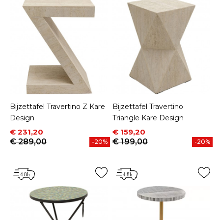
Bijzettafel Travertino Z Kare
Bijzettafel Travertino
Design
Triangle Kare Design
Prijs
Normale prijs
Prijs
Normale prijs
€ 231,20
€ 159,20
€ 289,00
€ 199,00
-20%
-20%