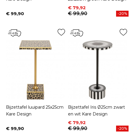
Prijs
Normale prijs
€ 79,92
€ 99,90
€ 99,90
-20%
Prijs
Bijzettafel luuipard 25x25cm
Bijzettafel Iris Ø25cm zwart
Kare Design
en wit Kare Design
Prijs
Normale prijs
€ 79,92
€ 99,90
€ 99,90
-20%
Prijs