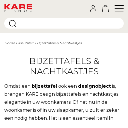
E-SHOP
Home
Meubilair
Bijzettafels & Nachtkastjes
BIJZETTAFELS &
NACHTKASTJES
Omdat een
bijzettafel
ook een
designobject
is,
brengen KARE design bijzettafels en nachtkastjes
elegantie in uw woonkamers. Of het nu in de
woonkamer is of in uw slaapkamer, u zult er zeker
een nodig hebben. Het is een essentieel item! In
deze categorie bieden wij u een ruime keuze aan