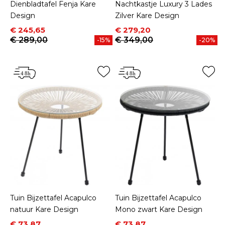
Dienbladtafel Fenja Kare
Nachtkastje Luxury 3 Lades
Design
Zilver Kare Design
Prijs
Normale prijs
Prijs
Normale prijs
€ 245,65
€ 279,20
€ 289,00
€ 349,00
-15%
-20%
Tuin Bijzettafel Acapulco
Tuin Bijzettafel Acapulco
natuur Kare Design
Mono zwart Kare Design
Prijs
Normale prijs
Prijs
Normale prijs
€ 73,87
€ 73,87