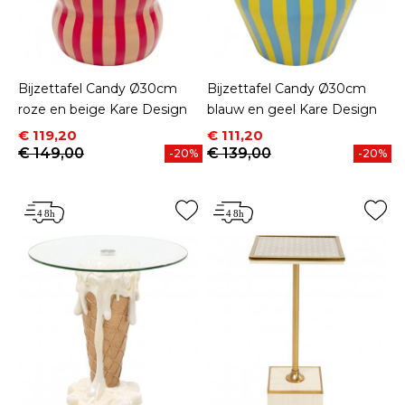
Bijzettafel Candy Ø30cm
Bijzettafel Candy Ø30cm
roze en beige Kare Design
blauw en geel Kare Design
Prijs
Normale prijs
Prijs
Normale prijs
€ 119,20
€ 111,20
€ 149,00
€ 139,00
-20%
-20%