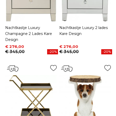
Nachtkastje Luxury
Nachtkastje Luxury 2 lades
Champagne 2 Lades Kare
Kare Design
Design
Prijs
Normale prijs
Prijs
Normale prijs
€ 276,00
€ 276,00
€ 345,00
€ 345,00
-20%
-20%