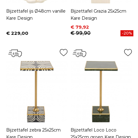
Bijzettafel ijs Ø48cm vanille
Bijzettafel Grazia 25x25cm
Kare Design
Kare Design
Prijs
Normale prijs
€ 79,92
€ 229,00
€ 99,90
-20%
Prijs
Bijzettafel zebra 25x25cm
Bijzettafel Loco Loco
Kare Design
25x25cm groen Kare Design