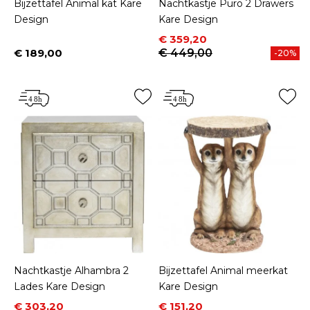
Bijzettafel Animal kat Kare
Nachtkastje Puro 2 Drawers
Design
Kare Design
Prijs
Normale prijs
€ 359,20
€ 189,00
€ 449,00
-20%
Prijs
Nachtkastje Alhambra 2
Bijzettafel Animal meerkat
Lades Kare Design
Kare Design
Prijs
Normale prijs
Prijs
Normale prijs
€ 303,20
€ 151,20