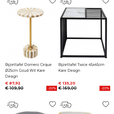
Bijzettafel Domero Cirque
Bijzettafel Twice 45x45cm
Ø25cm Goud Wit Kare
Kare Design
Design
Prijs
Normale prijs
Prijs
Normale prijs
€ 87,92
€ 135,20
€ 109,90
€ 169,00
-20%
-20%