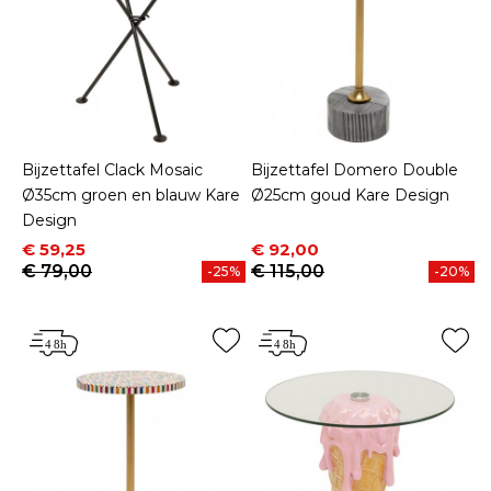
Bijzettafel Clack Mosaic
Bijzettafel Domero Double
Ø35cm groen en blauw Kare
Ø25cm goud Kare Design
Design
Prijs
Normale prijs
Prijs
Normale prijs
€ 59,25
€ 92,00
€ 79,00
€ 115,00
-25%
-20%