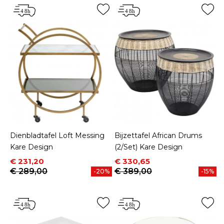
Dienbladtafel Loft Messing
Bijzettafel African Drums
Kare Design
(2/Set) Kare Design
Prijs
Normale prijs
Prijs
Normale prijs
€ 231,20
€ 330,65
€ 289,00
€ 389,00
-20%
-15%