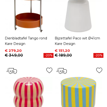
Dienbladtafel Tango rond
Bijzettafel Paco wit Ø41cm
Kare Design
Kare Design
Prijs
Normale prijs
Prijs
Normale prijs
€ 279,20
€ 151,20
€ 349,00
€ 189,00
-20%
-20%