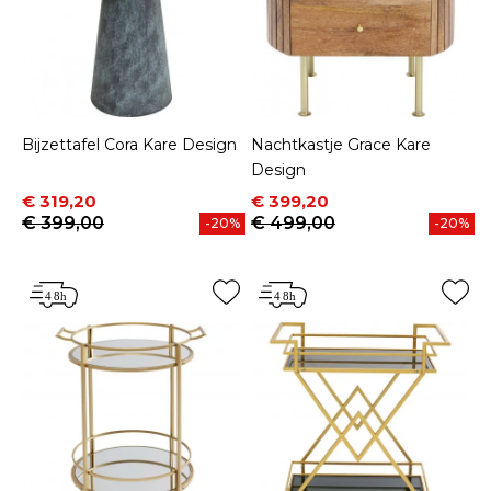
Bijzettafel Cora Kare Design
Nachtkastje Grace Kare
Design
Prijs
Normale prijs
Prijs
Normale prijs
€ 319,20
€ 399,20
€ 399,00
€ 499,00
-20%
-20%