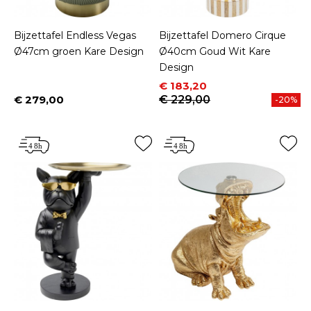
Bijzettafel Endless Vegas
Bijzettafel Domero Cirque
Ø47cm groen Kare Design
Ø40cm Goud Wit Kare
Design
Prijs
Normale prijs
€ 183,20
€ 279,00
€ 229,00
-20%
Prijs