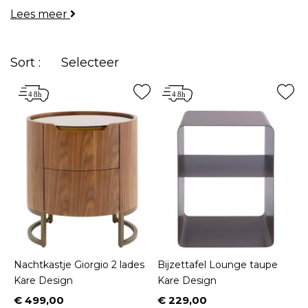
Lees meer
eigentijdse designmodellen
die u kunt
toevoegen aan uw interieurinrichting.
Sort :
Selecteer
Nachtkastje Giorgio 2 lades
Bijzettafel Lounge taupe
Kare Design
Kare Design
€ 499,00
€ 229,00
Prijs
Prijs