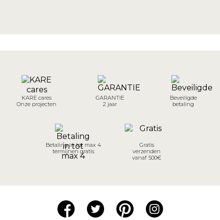
KARE cares
GARANTIE
Beveiligde
Onze projecten
2 jaar
betaling
Betaling in tot max 4
Gratis
termijnen gratis
verzenden
vanaf 500€