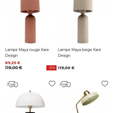
Lampe Maya rouge Kare
Lampe Maya beige Kare
Design
Design
Prix
Prix de base
89,25 €
119,00 €
119,00 €
-25%
Prix