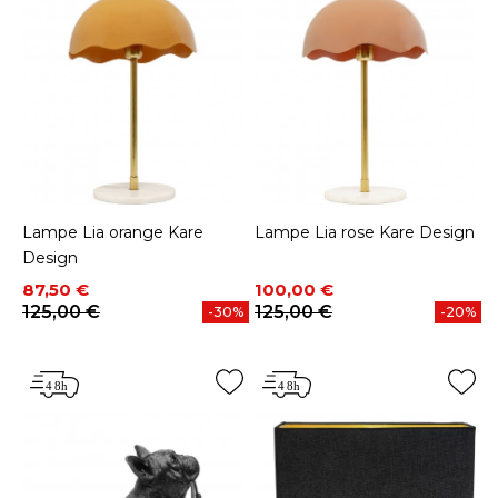
Lampe Lia orange Kare
Lampe Lia rose Kare Design
Design
Prix
Prix de base
Prix
Prix de base
87,50 €
100,00 €
125,00 €
125,00 €
-30%
-20%