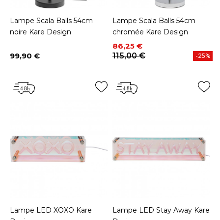
Lampe Scala Balls 54cm
Lampe Scala Balls 54cm
noire Kare Design
chromée Kare Design
Prix
Prix de base
86,25 €
99,90 €
115,00 €
-25%
Prix
Lampe LED XOXO Kare
Lampe LED Stay Away Kare