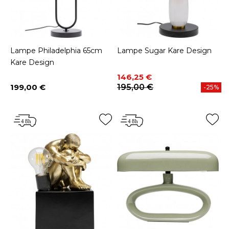
Lampe Philadelphia 65cm
Lampe Sugar Kare Design
Kare Design
Prix
Prix de base
146,25 €
199,00 €
195,00 €
-25%
Prix