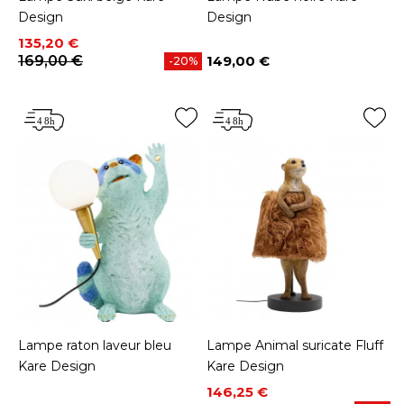
Design
Design
Prix
Prix de base
135,20 €
169,00 €
149,00 €
-20%
Prix
Lampe raton laveur bleu
Lampe Animal suricate Fluff
Kare Design
Kare Design
Prix
Prix de base
146,25 €