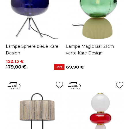
Lampe Sphere bleue Kare
Lampe Magic Ball 21cm
Design
verte Kare Design
Prix
Prix de base
152,15 €
179,00 €
69,90 €
-15%
Prix