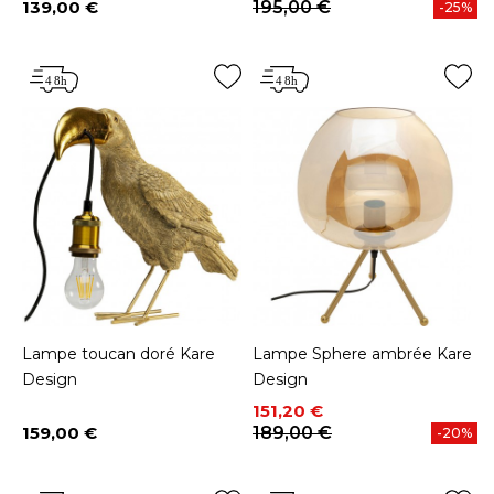
139,00 €
195,00 €
-25%
Prix
Lampe toucan doré Kare
Lampe Sphere ambrée Kare
Design
Design
Prix
Prix de base
151,20 €
159,00 €
189,00 €
-20%
Prix