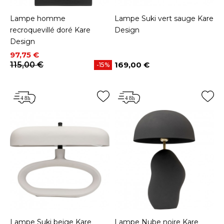
Lampe homme
Lampe Suki vert sauge Kare
recroquevillé doré Kare
Design
Design
Prix
Prix de base
97,75 €
115,00 €
169,00 €
-15%
Prix
Lampe Suki beige Kare
Lampe Nube noire Kare