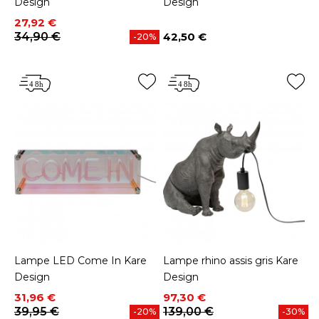
Design
Design
Prix
Prix de base
27,92 €
34,90 €
42,50 €
-20%
Prix
Lampe LED Come In Kare
Lampe rhino assis gris Kare
Design
Design
Prix
Prix de base
Prix
Prix de base
31,96 €
97,30 €
39,95 €
139,00 €
-20%
-30%