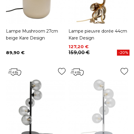
Lampe Mushroom 27cm
Lampe pieuvre dorée 44cm
beige Kare Design
Kare Design
Prix
Prix de base
127,20 €
89,90 €
159,00 €
-20%
Prix