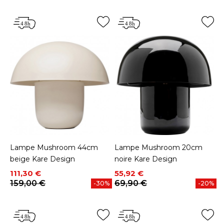
Lampe Mushroom 44cm
Lampe Mushroom 20cm
beige Kare Design
noire Kare Design
Prix
Prix de base
Prix
Prix de base
111,30 €
55,92 €
159,00 €
69,90 €
-30%
-20%