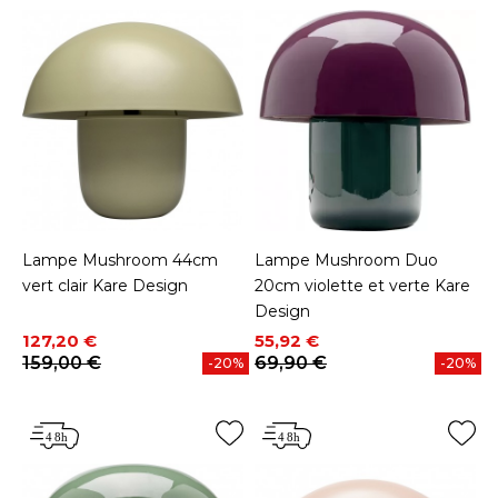
Lampe Mushroom 44cm
Lampe Mushroom Duo
vert clair Kare Design
20cm violette et verte Kare
Design
Prix
Prix de base
Prix
Prix de base
127,20 €
55,92 €
159,00 €
69,90 €
-20%
-20%