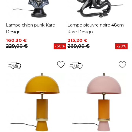
Lampe chien punk Kare
Lampe pieuvre noire 48cm
Design
Kare Design
Prix
Prix de base
Prix
Prix de base
160,30 €
215,20 €
229,00 €
269,00 €
-30%
-20%