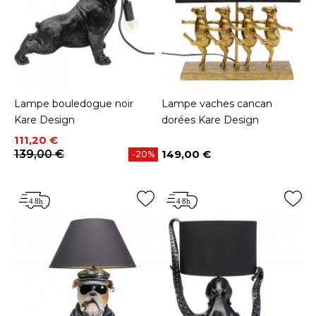
Lampe bouledogue noir
Lampe vaches cancan
Kare Design
dorées Kare Design
Prix
Prix de base
111,20 €
139,00 €
149,00 €
-20%
Prix