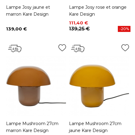
Lampe Josy jaune et
Lampe Josy rose et orange
marron Kare Design
Kare Design
Prix
Prix de base
111,40 €
139,00 €
139,25 €
-20%
Prix
Lampe Mushroom 27cm
Lampe Mushroom 27cm
marron Kare Design
jaune Kare Design