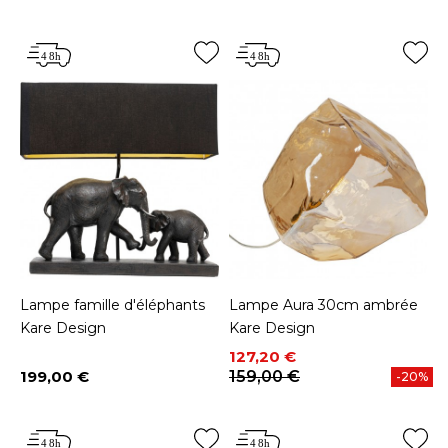
Lampe famille d'éléphants
Lampe Aura 30cm ambrée
Kare Design
Kare Design
Prix
Prix de base
127,20 €
199,00 €
159,00 €
-20%
Prix