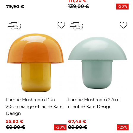
Prix
Prix de base
111,20 €
79,90 €
139,00 €
-20%
Prix
Lampe Mushroom Duo
Lampe Mushroom 27cm
20cm orange et jaune Kare
menthe Kare Design
Design
Prix
Prix de base
Prix
Prix de base
55,92 €
67,43 €
69,90 €
89,90 €
-20%
-25%