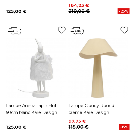
Prix
Prix de base
164,25 €
125,00 €
219,00 €
-25%
Prix
Lampe Animal lapin Fluff
Lampe Cloudy Round
50cm blanc Kare Design
crème Kare Design
Prix
Prix de base
97,75 €
125,00 €
115,00 €
-15%
Prix