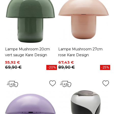
Lampe Mushroom 20cm
Lampe Mushroom 27cm
vert sauge Kare Design
rose Kare Design
Prix
Prix de base
Prix
Prix de base
55,92 €
67,43 €
69,90 €
89,90 €
-20%
-25%