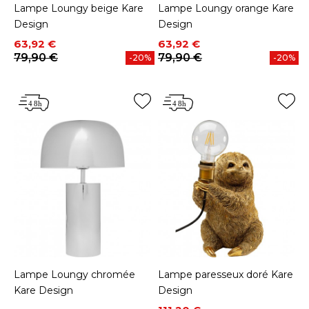
Lampe Loungy beige Kare
Lampe Loungy orange Kare
Design
Design
Prix
Prix de base
Prix
Prix de base
63,92 €
63,92 €
79,90 €
79,90 €
-20%
-20%
Lampe Loungy chromée
Lampe paresseux doré Kare
Kare Design
Design