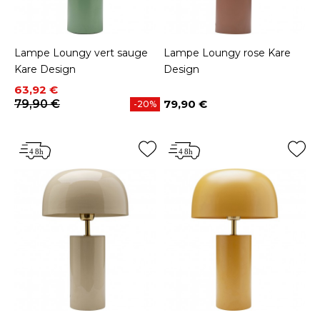
Lampe Loungy vert sauge
Lampe Loungy rose Kare
Kare Design
Design
Prix
Prix de base
63,92 €
79,90 €
79,90 €
-20%
Prix