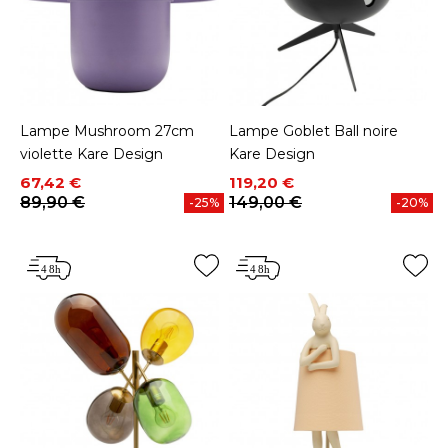
Lampe Mushroom 27cm
Lampe Goblet Ball noire
violette Kare Design
Kare Design
Prix
Prix de base
Prix
Prix de base
67,42 €
119,20 €
89,90 €
149,00 €
-25%
-20%