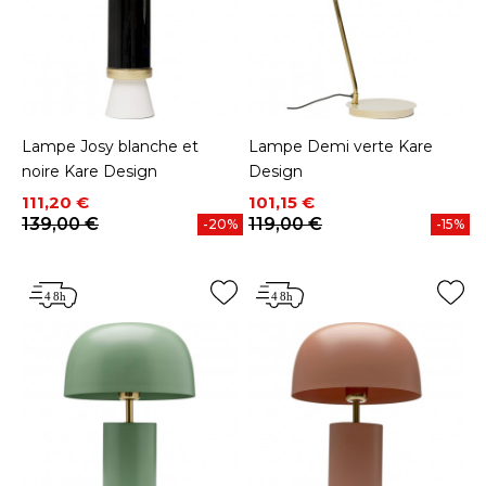
Lampe Josy blanche et
Lampe Demi verte Kare
noire Kare Design
Design
Prix
Prix de base
Prix
Prix de base
111,20 €
101,15 €
139,00 €
119,00 €
-20%
-15%