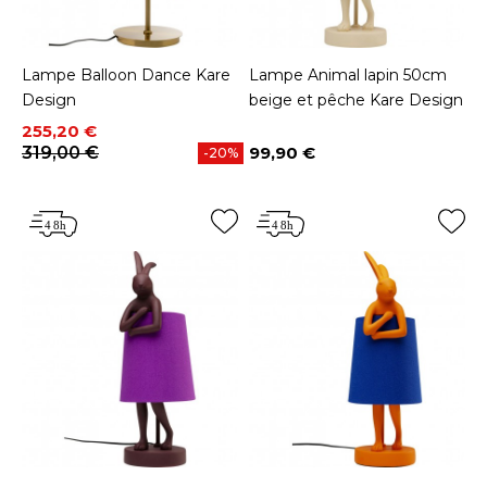
Lampe Balloon Dance Kare
Lampe Animal lapin 50cm
Design
beige et pêche Kare Design
Prix
Prix de base
255,20 €
319,00 €
99,90 €
-20%
Prix