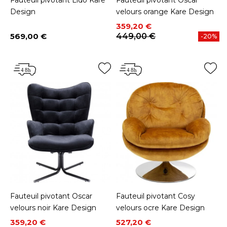
Fauteuil pivotant Lido Kare
Fauteuil pivotant Oscar
Design
velours orange Kare Design
Prix
Prix de base
359,20 €
569,00 €
449,00 €
-20%
Prix
Fauteuil pivotant Oscar
Fauteuil pivotant Cosy
velours noir Kare Design
velours ocre Kare Design
Prix
Prix de base
Prix
Prix de base
359,20 €
527,20 €