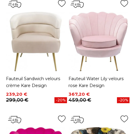
Fauteuil Sandwich velours
Fauteuil Water Lily velours
crème Kare Design
rose Kare Design
Prix
Prix de base
Prix
Prix de base
239,20 €
367,20 €
299,00 €
459,00 €
-20%
-20%