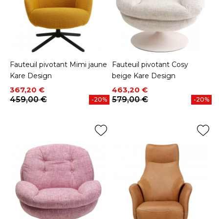
Fauteuil pivotant Mimi jaune
Fauteuil pivotant Cosy
Kare Design
beige Kare Design
Prix
Prix de base
Prix
Prix de base
367,20 €
463,20 €
459,00 €
579,00 €
-20%
-20%