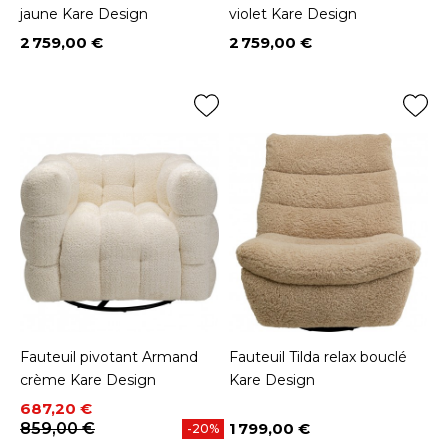
jaune Kare Design
violet Kare Design
2 759,00 €
2 759,00 €
Prix
Prix
Fauteuil pivotant Armand
Fauteuil Tilda relax bouclé
crème Kare Design
Kare Design
Prix
Prix de base
687,20 €
859,00 €
1 799,00 €
-20%
Prix