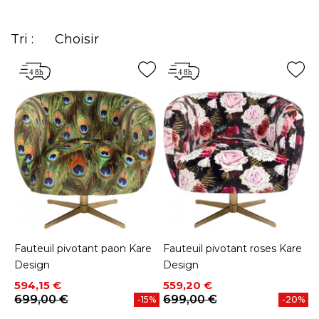
Tri :
Choisir
Fauteuil pivotant paon Kare
Fauteuil pivotant roses Kare
Design
Design
Prix
Prix de base
Prix
Prix de base
594,15 €
559,20 €
699,00 €
699,00 €
-15%
-20%