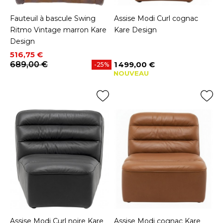
Fauteuil à bascule Swing
Assise Modi Curl cognac
Ritmo Vintage marron Kare
Kare Design
Design
Prix
Prix de base
516,75 €
689,00 €
1 499,00 €
-25%
Prix
NOUVEAU
Assise Modi Curl noire Kare
Assise Modi cognac Kare