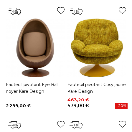
Fauteuil pivotant Eye Ball
Fauteuil pivotant Cosy jaune
noyer Kare Design
Kare Design
Prix
Prix de base
463,20 €
2 299,00 €
579,00 €
-20%
Prix