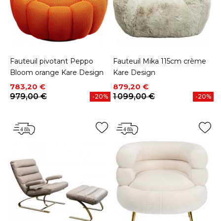
Fauteuil pivotant Peppo
Fauteuil Mika 115cm crème
Bloom orange Kare Design
Kare Design
Prix
Prix de base
Prix
Prix de base
783,20 €
879,20 €
979,00 €
1 099,00 €
-20%
-20%