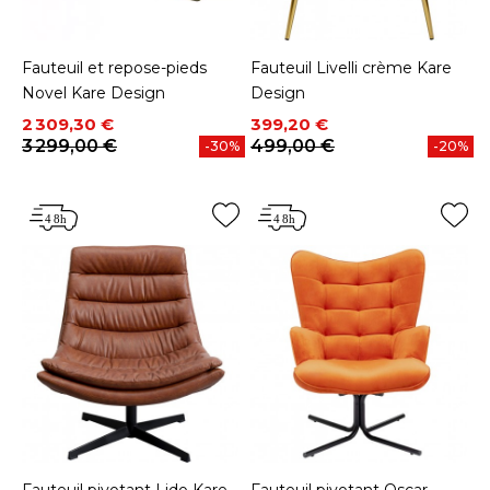
Fauteuil et repose-pieds
Fauteuil Livelli crème Kare
Novel Kare Design
Design
Prix
Prix de base
Prix
Prix de base
2 309,30 €
399,20 €
3 299,00 €
499,00 €
-30%
-20%