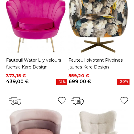
Fauteuil Water Lily velours
Fauteuil pivotant Pivoines
fuchsia Kare Design
jaunes Kare Design
Prix
Prix de base
Prix
Prix de base
373,15 €
559,20 €
439,00 €
699,00 €
-15%
-20%