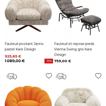
Fauteuil pivotant Janno
Fauteuil et repose-pieds
pastel Kare Design
Vienna Swing gris Kare
Design
Prix
Prix de base
925,65 €
1 089,00 €
759,00 €
-15%
Prix