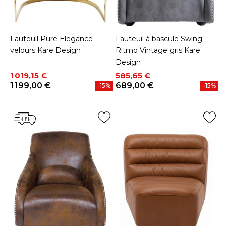
Fauteuil Pure Elegance
Fauteuil à bascule Swing
velours Kare Design
Ritmo Vintage gris Kare
Design
Prix
Prix de base
Prix
Prix de base
1 019,15 €
585,65 €
1 199,00 €
689,00 €
-15%
-15%