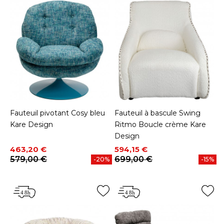
Fauteuil pivotant Cosy bleu
Fauteuil à bascule Swing
Kare Design
Ritmo Boucle crème Kare
Design
Prix
Prix de base
Prix
Prix de base
463,20 €
594,15 €
579,00 €
699,00 €
-20%
-15%