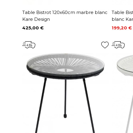
Table Bistrot 120x60cm marbre blanc
Table Bi
Kare Design
blanc Ka
425,00 €
199,20 €
Prix
Prix
Prix de 