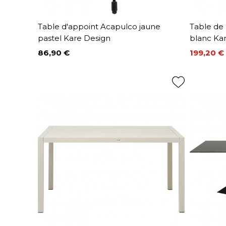
Table d'appoint Acapulco jaune
Table de
pastel Kare Design
blanc Ka
86,90 €
199,20 €
Prix
Prix
Prix de 