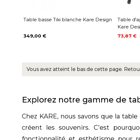
Table basse Tiki blanche Kare Design
Table d'
Kare Des
349,00 €
73,87 €
Prix
Prix
Prix de 
Vous avez atteint le bas de cette page.
Retou
Explorez notre gamme de tab
Chez KARE, nous savons que la table 
créent les souvenirs. C'est pourqu
fonctionnalité et esthétisme pour r