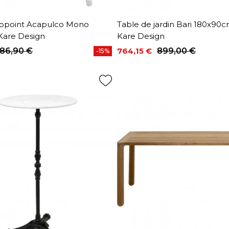
appoint Acapulco Mono
Table de jardin Bari 180x90c
Kare Design
Kare Design
86,90 €
764,15 €
899,00 €
-15%
base
Prix
Prix de base