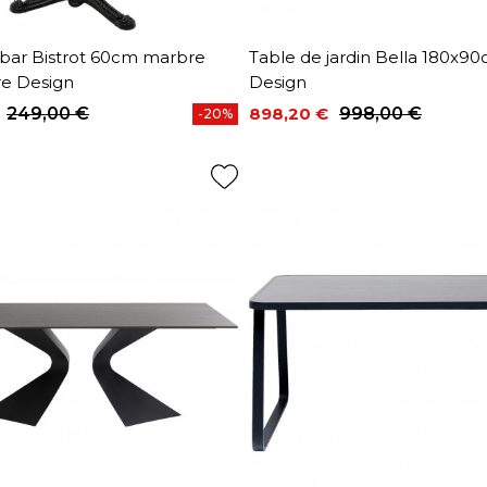
 bar Bistrot 60cm marbre
Table de jardin Bella 180x9
re Design
Design
249,00 €
898,20 €
998,00 €
-20%
base
Prix
Prix de base