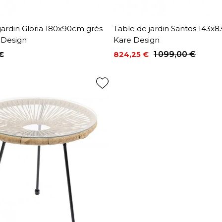
jardin Gloria 180x90cm grès
Table de jardin Santos 143x
 Design
Kare Design
€
824,25 €
1 099,00 €
Prix
Prix de base