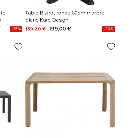
nte
Table Bistrot ronde 60cm marbre
n
blanc Kare Design
159,20 €
199,00 €
-25%
-20%
Prix
Prix de base