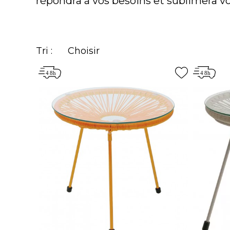
répondra à vos besoins et sublimera vo
Tri :
Choisir