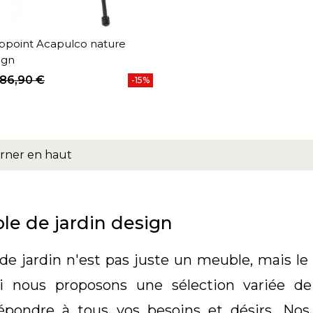
appoint Acapulco nature
ign
86,90 €
-15%
base
rner en haut
le de jardin design
de jardin n'est pas juste un meuble, mais le
oi nous proposons une sélection variée de 
épondre à tous vos besoins et désirs. Nos