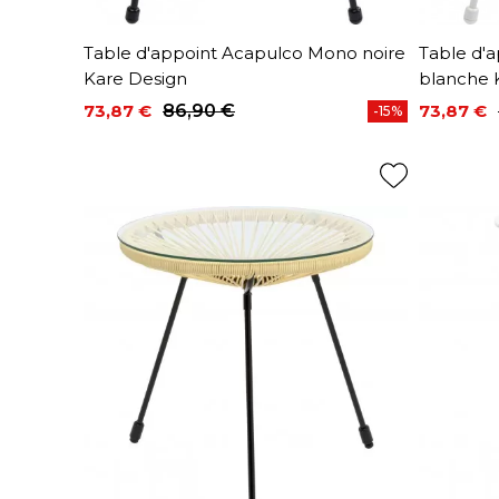
Table d'appoint Acapulco Mono noire
Table d'
Kare Design
blanche 
73,87 €
86,90 €
73,87 €
-15%
Prix
Prix de base
Prix
Prix de 