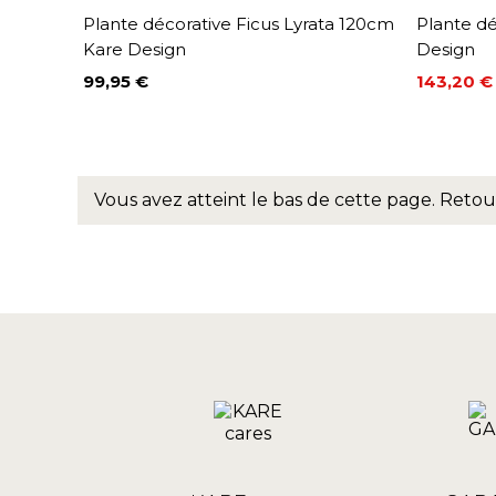
Plante décorative Ficus Lyrata 120cm
Plante d
Kare Design
Design
99,95 €
143,20 €
Prix
Prix
Prix de 
Vous avez atteint le bas de cette page.
Retou