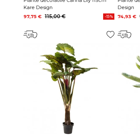
Plante décorative Canna Lily 115cm
Plante d
Kare Design
Design
97,75 €
115,00 €
74,93 €
-15%
Prix
Prix de base
Prix
Prix de 