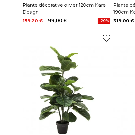
Plante décorative olivier 120cm Kare
Plante dé
Design
190cm Ka
159,20 €
199,00 €
319,00 €
-20%
Prix
Prix de base
Prix