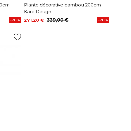
190cm
Plante décorative bambou 200cm
Kare Design
271,20 €
339,00 €
-20%
-20%
Prix
Prix de base