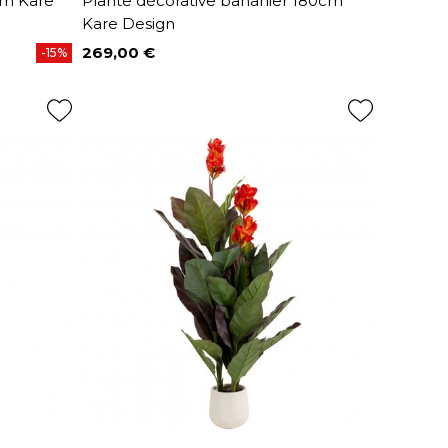
cm Kare
Plante décorative bananier 180cm
Kare Design
269,00 €
-15%
Prix