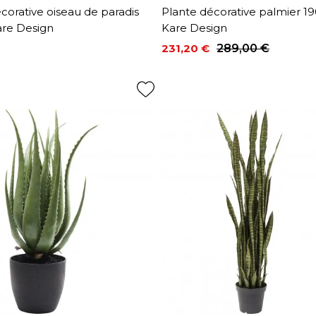
corative oiseau de paradis
Plante décorative palmier 
re Design
Kare Design
231,20 €
289,00 €
Prix
Prix de base