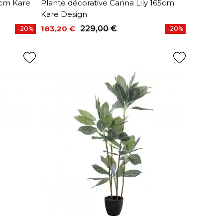
0cm Kare
Plante décorative Canna Lily 165cm
Kare Design
183,20 €
229,00 €
-20%
-20%
Prix
Prix de base