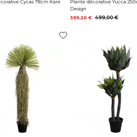
écorative Cycas 78cm Kare
Plante décorative Yucca 25
Design
399,20 €
499,00 €
Prix
Prix de base