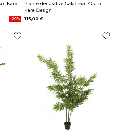
0cm Kare
Plante décorative Calathea 140cm
Kare Design
115,00 €
-20%
Prix