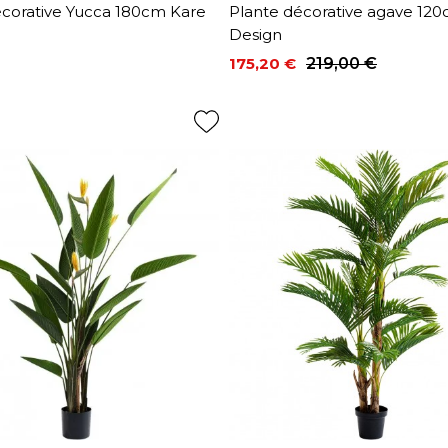
écorative Yucca 180cm Kare
Plante décorative agave 12
Design
175,20 €
219,00 €
Prix
Prix de base