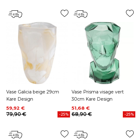
Vase Galicia beige 29cm
Vase Prisma visage vert
Kare Design
30cm Kare Design
Prix
Prix de base
Prix
Prix de base
59,92 €
51,68 €
79,90 €
68,90 €
-25%
-25%