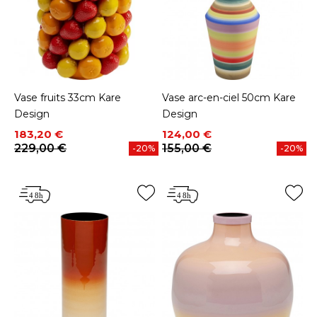
Vase fruits 33cm Kare
Vase arc-en-ciel 50cm Kare
Design
Design
Prix
Prix de base
Prix
Prix de base
183,20 €
124,00 €
229,00 €
155,00 €
-20%
-20%