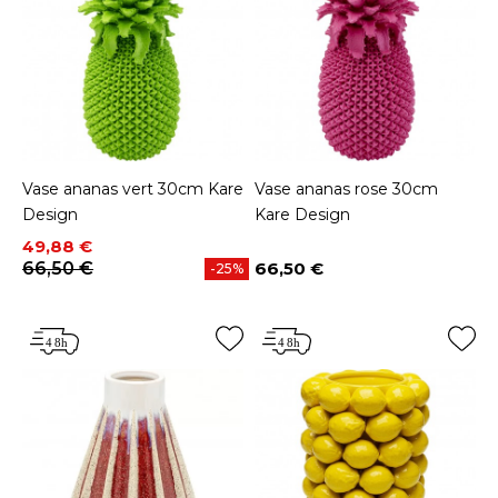
Vase ananas vert 30cm Kare
Vase ananas rose 30cm
Design
Kare Design
Prix
Prix de base
49,88 €
66,50 €
66,50 €
-25%
Prix