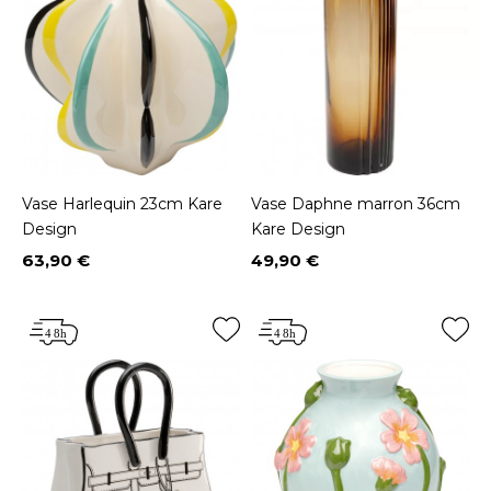
Vase Harlequin 23cm Kare
Vase Daphne marron 36cm
Design
Kare Design
63,90 €
49,90 €
Prix
Prix