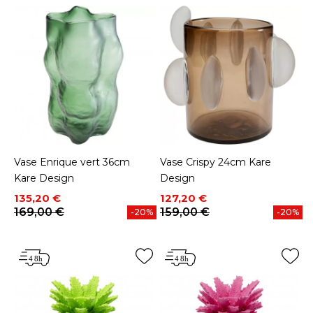
Vase Enrique vert 36cm
Vase Crispy 24cm Kare
Kare Design
Design
Prix
Prix de base
Prix
Prix de base
135,20 €
127,20 €
169,00 €
159,00 €
-20%
-20%