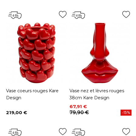
Vase coeurs rouges Kare
Vase nez et lèvres rouges
Design
38cm Kare Design
Prix
Prix de base
67,91 €
219,00 €
79,90 €
-15%
Prix