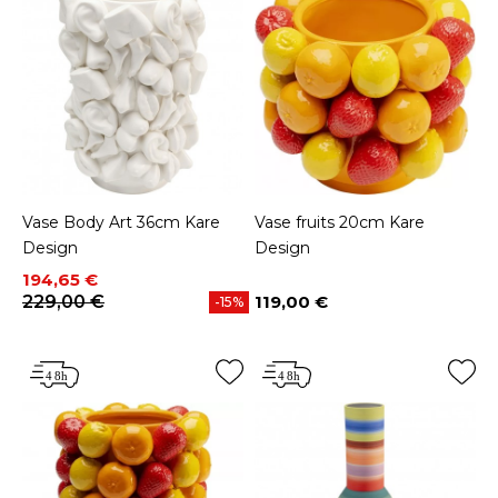
Vase Body Art 36cm Kare
Vase fruits 20cm Kare
Design
Design
Prix
Prix de base
194,65 €
229,00 €
119,00 €
-15%
Prix