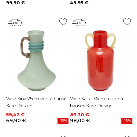
99,90 €
49,95 €
Prix
Prix
Vase Sina 25cm vert à hanse
Vase Salut 36cm rouge à
Kare Design
hanses Kare Design
Prix
Prix de base
Prix
Prix de base
59,42 €
83,30 €
69,90 €
98,00 €
-15%
-15%