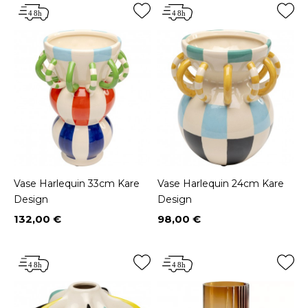
Vase Harlequin 33cm Kare
Vase Harlequin 24cm Kare
Design
Design
132,00 €
98,00 €
Prix
Prix