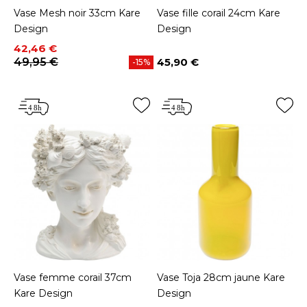
Vase Mesh noir 33cm Kare
Vase fille corail 24cm Kare
Design
Design
Prix
Prix de base
42,46 €
49,95 €
45,90 €
-15%
Prix
Vase femme corail 37cm
Vase Toja 28cm jaune Kare
Kare Design
Design