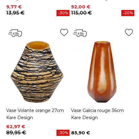
Prix
Prix de base
Prix
Prix de base
9,77 €
92,00 €
13,95 €
115,00 €
-30%
-20%
Vase Volante orange 27cm
Vase Galicia rouge 36cm
Kare Design
Kare Design
Prix
Prix de base
62,97 €
89,95 €
85,90 €
-30%
Prix