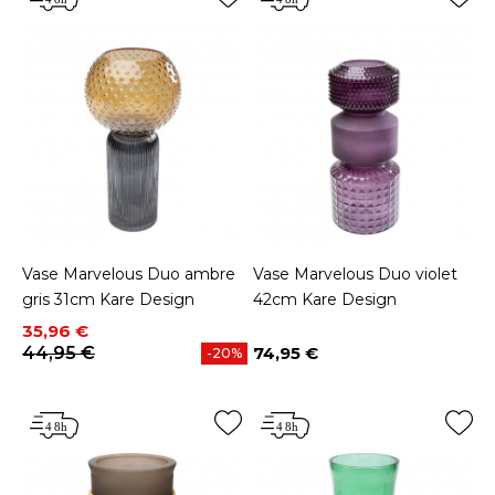
Vase Marvelous Duo ambre
Vase Marvelous Duo violet
gris 31cm Kare Design
42cm Kare Design
Prix
Prix de base
35,96 €
44,95 €
74,95 €
-20%
Prix