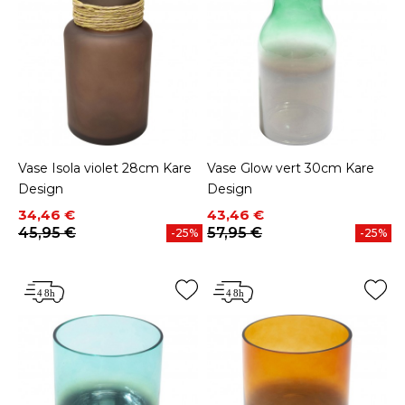
Vase Isola violet 28cm Kare
Vase Glow vert 30cm Kare
Design
Design
Prix
Prix de base
Prix
Prix de base
34,46 €
43,46 €
45,95 €
57,95 €
-25%
-25%