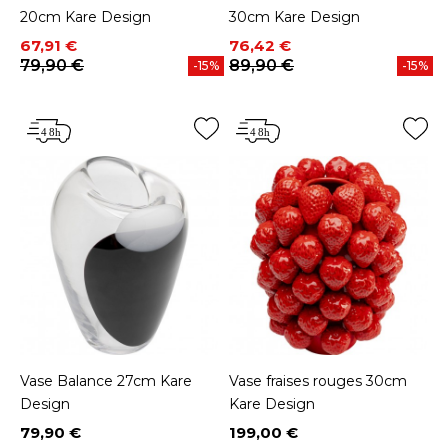
20cm Kare Design
30cm Kare Design
Prix
Prix de base
Prix
Prix de base
67,91 €
76,42 €
79,90 €
89,90 €
-15%
-15%
Vase Balance 27cm Kare
Vase fraises rouges 30cm
Design
Kare Design
79,90 €
199,00 €
Prix
Prix