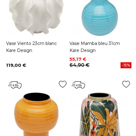
Vase Viento 23cm blanc
Vase Mamba bleu 31cm
Kare Design
Kare Design
Prix
Prix de base
55,17 €
119,00 €
64,90 €
-15%
Prix