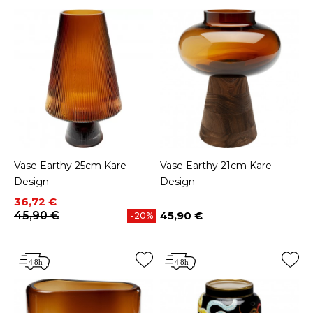
Vase Earthy 25cm Kare
Vase Earthy 21cm Kare
Design
Design
Prix
Prix de base
36,72 €
45,90 €
45,90 €
-20%
Prix