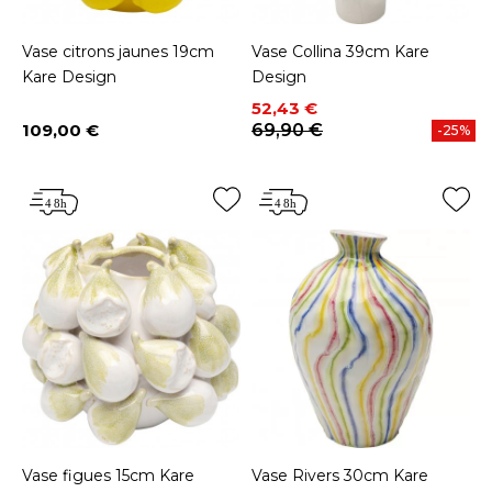
Vase citrons jaunes 19cm
Vase Collina 39cm Kare
Kare Design
Design
Prix
Prix de base
52,43 €
109,00 €
69,90 €
-25%
Prix
Vase figues 15cm Kare
Vase Rivers 30cm Kare