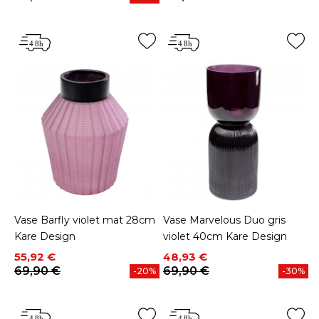
Prix
Vase Barfly violet mat 28cm
Vase Marvelous Duo gris
Kare Design
violet 40cm Kare Design
Prix
Prix de base
Prix
Prix de base
55,92 €
48,93 €
69,90 €
69,90 €
-20%
-30%