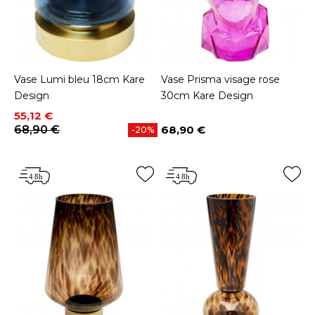
Vase Lumi bleu 18cm Kare
Vase Prisma visage rose
Design
30cm Kare Design
Prix
Prix de base
55,12 €
68,90 €
68,90 €
-20%
Prix