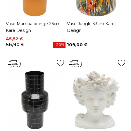
Vase Mamba orange 26cm
Vase Jungle 33cm Kare
Kare Design
Design
Prix
Prix de base
45,52 €
56,90 €
109,00 €
-20%
Prix