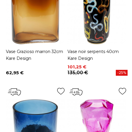
Vase Grazioso marron 32cm
Vase noir serpents 40cm
Kare Design
Kare Design
Prix
Prix de base
101,25 €
62,95 €
135,00 €
-25%
Prix