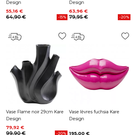
Design
Design
Prix
Prix de base
Prix
Prix de base
55,16 €
63,96 €
64,90 €
79,95 €
-15%
-20%
Vase Flame noir 29cm Kare
Vase lèvres fuchsia Kare
Design
Design
Prix
Prix de base
79,92 €
99,90 €
195,00 €
-20%