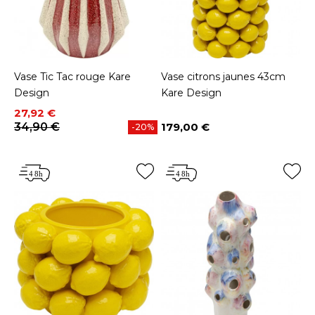
Vase Tic Tac rouge Kare
Vase citrons jaunes 43cm
Design
Kare Design
Prix
Prix de base
27,92 €
34,90 €
179,00 €
-20%
Prix