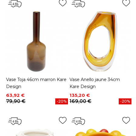
Vase Toja 46cm marron Kare
Vase Anello jaune 34cm
Design
Kare Design
Prix
Prix de base
Prix
Prix de base
63,92 €
135,20 €
79,90 €
169,00 €
-20%
-20%