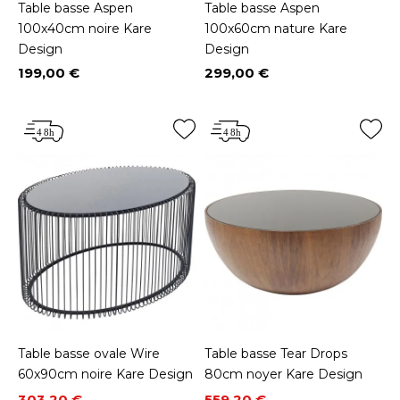
Table basse Aspen
Table basse Aspen
100x40cm noire Kare
100x60cm nature Kare
Design
Design
199,00 €
299,00 €
Prix
Prix
Table basse ovale Wire
Table basse Tear Drops
60x90cm noire Kare Design
80cm noyer Kare Design
Prix
Prix de base
Prix
Prix de base
303,20 €
559,20 €