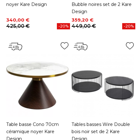
noyer Kare Design
Bubble noires set de 2 Kare
Design
Prix
Prix de base
Prix
Prix de base
340,00 €
359,20 €
425,00 €
449,00 €
-20%
-20%
Table basse Cono 70cm
Tables basses Wire Double
céramique noyer Kare
bois noir set de 2 Kare
Design
Design