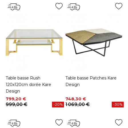
Table basse Rush
Table basse Patches Kare
120x120cm dorée Kare
Design
Design
Prix
Prix de base
Prix
Prix de base
799,20 €
748,30 €
999,00 €
1 069,00 €
-20%
-30%