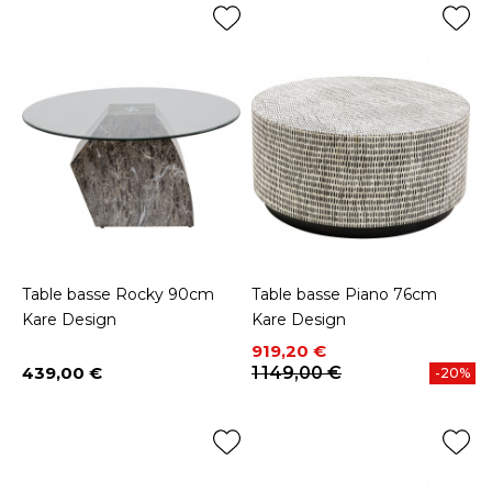
Table basse Rocky 90cm
Table basse Piano 76cm
Kare Design
Kare Design
Prix
Prix de base
919,20 €
439,00 €
1 149,00 €
-20%
Prix