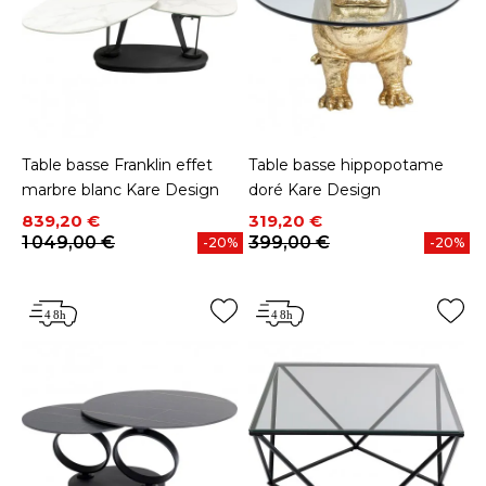
Table basse Franklin effet
Table basse hippopotame
marbre blanc Kare Design
doré Kare Design
Prix
Prix de base
Prix
Prix de base
839,20 €
319,20 €
1 049,00 €
399,00 €
-20%
-20%