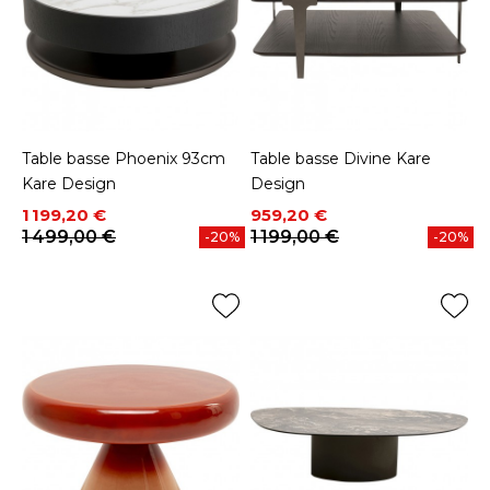
Table basse Phoenix 93cm
Table basse Divine Kare
Kare Design
Design
Prix
Prix de base
Prix
Prix de base
1 199,20 €
959,20 €
1 499,00 €
1 199,00 €
-20%
-20%