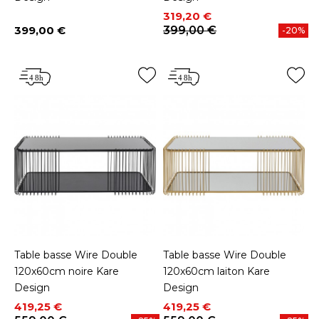
Prix
Prix de base
319,20 €
399,00 €
399,00 €
-20%
Prix
Table basse Wire Double
Table basse Wire Double
120x60cm noire Kare
120x60cm laiton Kare
Design
Design
Prix
Prix de base
Prix
Prix de base
419,25 €
419,25 €