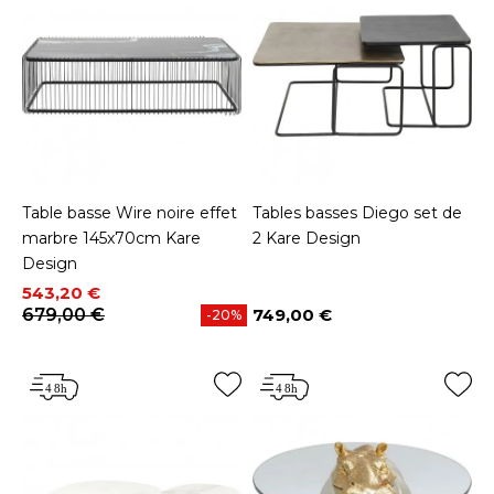
Table basse Wire noire effet
Tables basses Diego set de
marbre 145x70cm Kare
2 Kare Design
Design
Prix
Prix de base
543,20 €
679,00 €
749,00 €
-20%
Prix