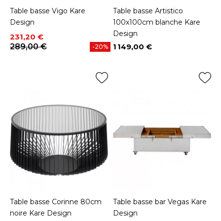
Table basse Vigo Kare
Table basse Artistico
Design
100x100cm blanche Kare
Design
Prix
Prix de base
231,20 €
289,00 €
1 149,00 €
-20%
Prix
Table basse Corinne 80cm
Table basse bar Vegas Kare
noire Kare Design
Design