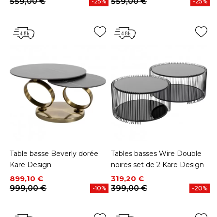
559,00 €
559,00 €
-25%
-25%
Table basse Beverly dorée
Tables basses Wire Double
Kare Design
noires set de 2 Kare Design
Prix
Prix de base
Prix
Prix de base
899,10 €
319,20 €
999,00 €
399,00 €
-10%
-20%