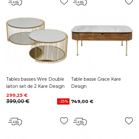
Tables basses Wire Double
Table basse Grace Kare
laiton set de 2 Kare Design
Design
Prix
Prix de base
299,25 €
399,00 €
749,00 €
-25%
Prix