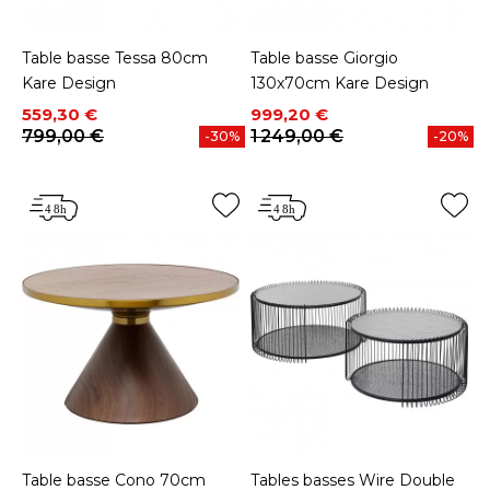
Table basse Tessa 80cm
Table basse Giorgio
Kare Design
130x70cm Kare Design
Prix
Prix de base
Prix
Prix de base
559,30 €
999,20 €
799,00 €
1 249,00 €
-30%
-20%
Table basse Cono 70cm
Tables basses Wire Double