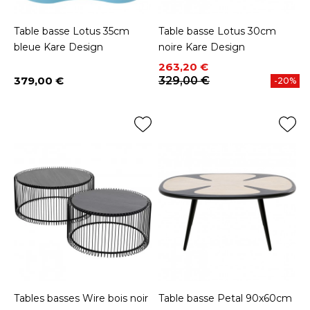
Table basse Lotus 35cm
Table basse Lotus 30cm
bleue Kare Design
noire Kare Design
Prix
Prix de base
263,20 €
379,00 €
329,00 €
-20%
Prix
Tables basses Wire bois noir
Table basse Petal 90x60cm