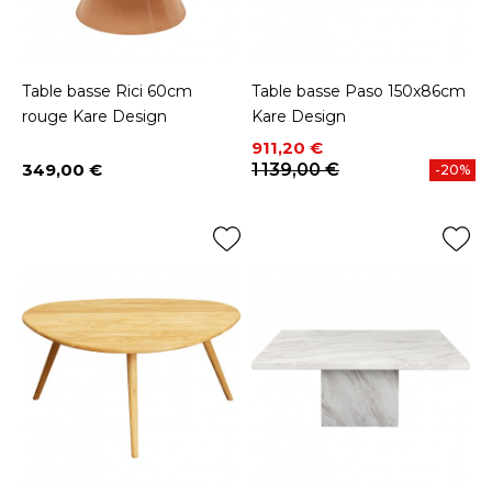
Table basse Rici 60cm
Table basse Paso 150x86cm
rouge Kare Design
Kare Design
Prix
Prix de base
911,20 €
349,00 €
1 139,00 €
-20%
Prix