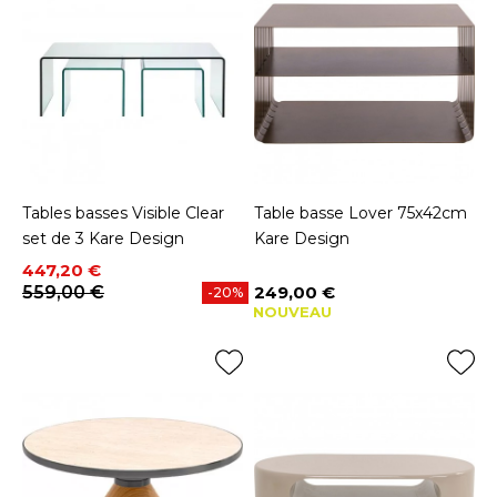
Tables basses Visible Clear
Table basse Lover 75x42cm
set de 3 Kare Design
Kare Design
Prix
Prix de base
447,20 €
559,00 €
249,00 €
-20%
Prix
NOUVEAU