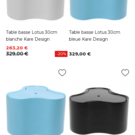
Table basse Lotus 30cm
Table basse Lotus 30cm
blanche Kare Design
bleue Kare Design
Prix
Prix de base
263,20 €
329,00 €
329,00 €
-20%
Prix