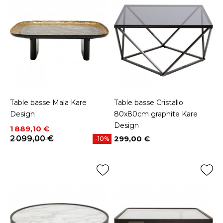
Table basse Mala Kare
Table basse Cristallo
Design
80x80cm graphite Kare
Design
Prix
Prix de base
1 889,10 €
2 099,00 €
299,00 €
-10%
Prix