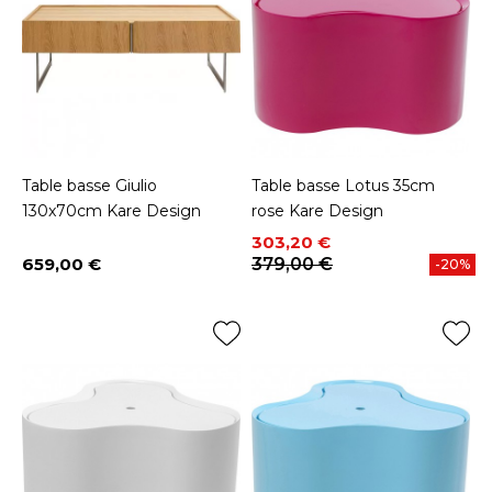
Table basse Giulio
Table basse Lotus 35cm
130x70cm Kare Design
rose Kare Design
Prix
Prix de base
303,20 €
659,00 €
379,00 €
-20%
Prix