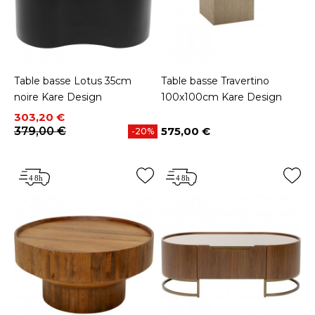
Table basse Lotus 35cm
Table basse Travertino
noire Kare Design
100x100cm Kare Design
Prix
Prix de base
303,20 €
379,00 €
575,00 €
-20%
Prix