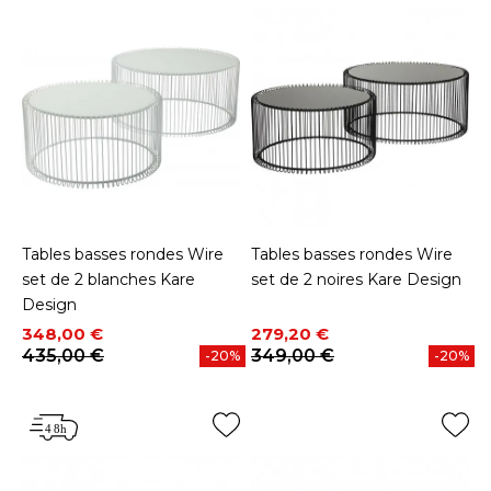
Tables basses rondes Wire
Tables basses rondes Wire
set de 2 blanches Kare
set de 2 noires Kare Design
Design
Prix
Prix de base
Prix
Prix de base
348,00 €
279,20 €
435,00 €
349,00 €
-20%
-20%