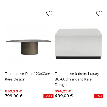
Prix
Prix
Table basse Paso 120x60cm
Table basse à tiroirs Luxury
Kare Design
80x60cm argent Kare
Design
Prix
Prix de base
Prix
Prix de base
639,20 €
374,25 €
799,00 €
499,00 €
-20%
-25%