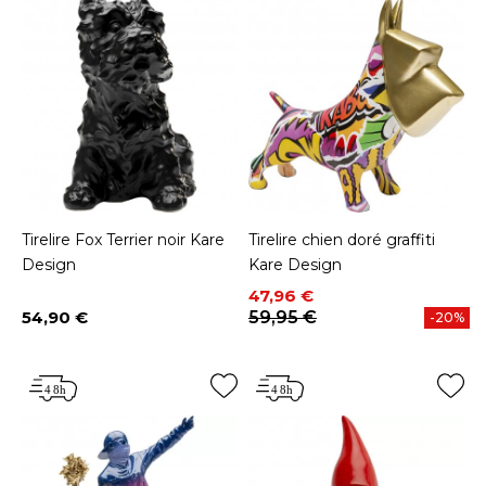
Tirelire Fox Terrier noir Kare
Tirelire chien doré graffiti
Design
Kare Design
Prix
Prix de base
47,96 €
54,90 €
59,95 €
-20%
Prix