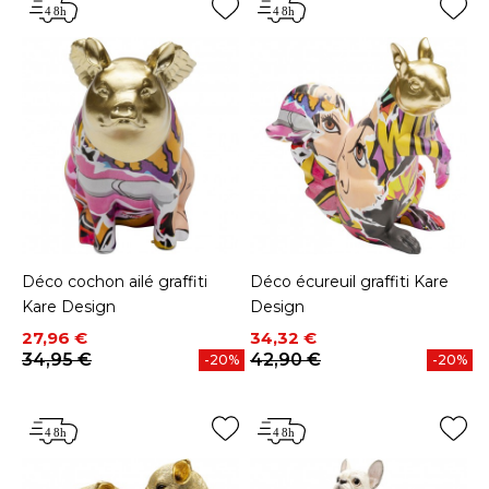
Déco cochon ailé graffiti
Déco écureuil graffiti Kare
Kare Design
Design
Prix
Prix de base
Prix
Prix de base
27,96 €
34,32 €
34,95 €
42,90 €
-20%
-20%