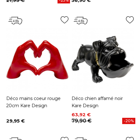
21,95 €
56,90 €
-25%
Prix
Déco mains coeur rouge
Déco chien affamé noir
20cm Kare Design
Kare Design
Prix
Prix de base
63,92 €
29,95 €
79,90 €
-20%
Prix