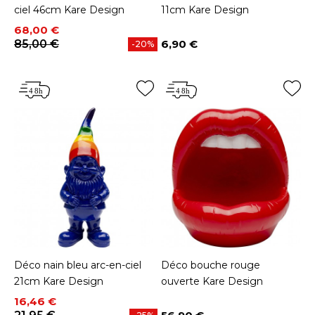
ciel 46cm Kare Design
11cm Kare Design
Prix
Prix de base
68,00 €
85,00 €
6,90 €
-20%
Prix
Déco nain bleu arc-en-ciel
Déco bouche rouge
21cm Kare Design
ouverte Kare Design
Prix
Prix de base
16,46 €