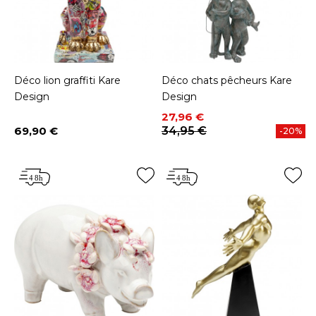
Déco lion graffiti Kare
Déco chats pêcheurs Kare
Design
Design
Prix
Prix de base
27,96 €
69,90 €
34,95 €
-20%
Prix