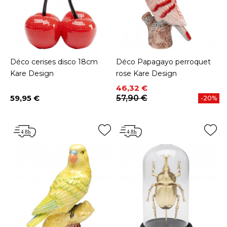
Déco cerises disco 18cm
Déco Papagayo perroquet
Kare Design
rose Kare Design
Prix
Prix de base
46,32 €
59,95 €
57,90 €
-20%
Prix