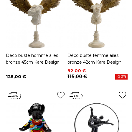
Déco buste homme ailes
Déco buste femme ailes
bronze 45cm Kare Design
bronze 42cm Kare Design
Prix
Prix de base
92,00 €
125,00 €
115,00 €
-20%
Prix