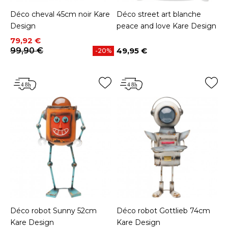
Déco cheval 45cm noir Kare
Déco street art blanche
Design
peace and love Kare Design
Prix
Prix de base
79,92 €
99,90 €
49,95 €
-20%
Prix
Déco robot Sunny 52cm
Déco robot Gottlieb 74cm
Kare Design
Kare Design