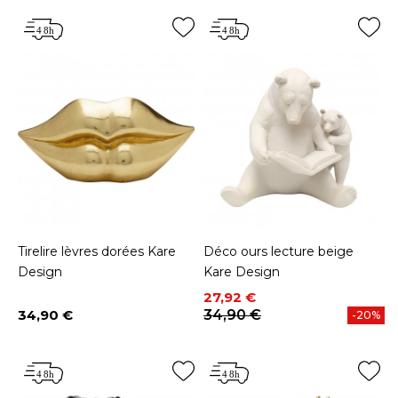
Tirelire lèvres dorées Kare
Déco ours lecture beige
Design
Kare Design
Prix
Prix de base
27,92 €
34,90 €
34,90 €
-20%
Prix