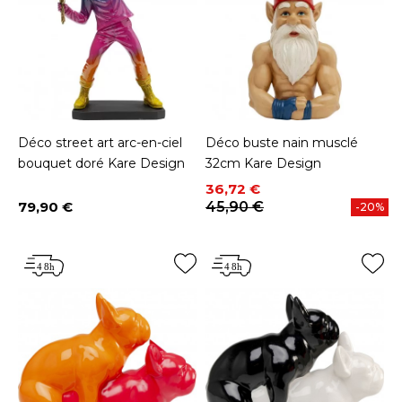
Déco street art arc-en-ciel
Déco buste nain musclé
bouquet doré Kare Design
32cm Kare Design
Prix
Prix de base
36,72 €
79,90 €
45,90 €
-20%
Prix