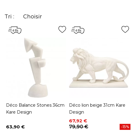
dans vos pièces et de vous permettre d’exprimer
votre personnalité.
Tri :
Choisir
Déco Balance Stones 36cm
Déco lion beige 31cm Kare
Kare Design
Design
Prix
Prix de base
67,92 €
63,90 €
79,90 €
-15%
Prix