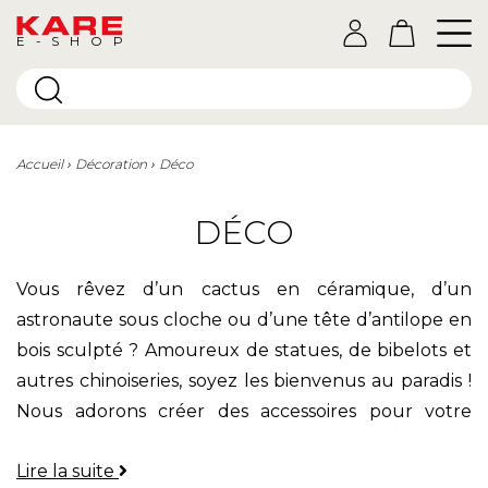
E-SHOP
Accueil
Décoration
Déco
DÉCO
Vous rêvez d’un cactus en céramique, d’un
astronaute sous cloche ou d’une tête d’antilope en
bois sculpté ? Amoureux de statues, de bibelots et
autres chinoiseries, soyez les bienvenus au paradis !
Nous adorons créer des accessoires pour votre
intérieur. Quel que soit le style de votre déco, nos
Lire la suite
objets décoratifs
ont pour but d’apporter de la vie