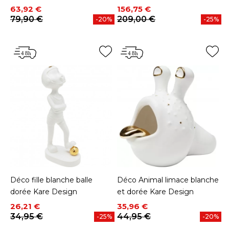
Prix
Prix de base
Prix
Prix de base
63,92 €
156,75 €
79,90 €
209,00 €
-20%
-25%
Déco fille blanche balle
Déco Animal limace blanche
dorée Kare Design
et dorée Kare Design
Prix
Prix de base
Prix
Prix de base
26,21 €
35,96 €
34,95 €
44,95 €
-25%
-20%