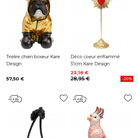
Tirelire chien boxeur Kare
Déco coeur enflammé
Design
31cm Kare Design
Prix
Prix de base
23,16 €
57,50 €
28,95 €
-20%
Prix