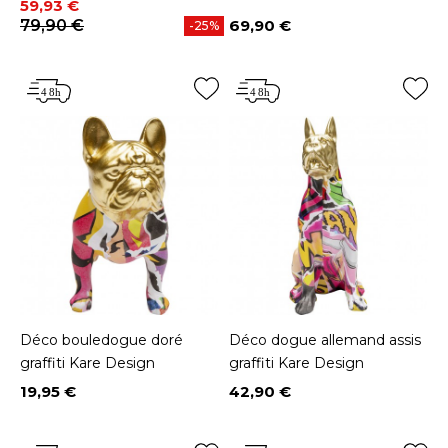
Prix
Prix de base
59,93 €
79,90 €
69,90 €
-25%
Prix
Déco bouledogue doré
Déco dogue allemand assis
graffiti Kare Design
graffiti Kare Design
19,95 €
42,90 €
Prix
Prix