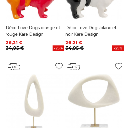
Déco Love Dogs orange et
Déco Love Dogs blanc et
rouge Kare Design
noir Kare Design
Prix
Prix de base
Prix
Prix de base
26,21 €
26,21 €
34,95 €
34,95 €
-25%
-25%