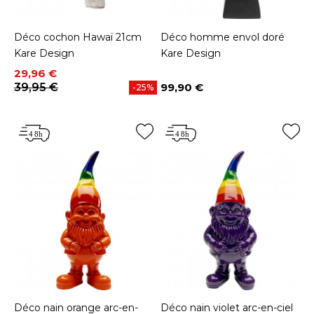
Déco cochon Hawaï 21cm
Déco homme envol doré
Kare Design
Kare Design
Prix
Prix de base
29,96 €
39,95 €
99,90 €
-25%
Prix
Déco nain orange arc-en-
Déco nain violet arc-en-ciel