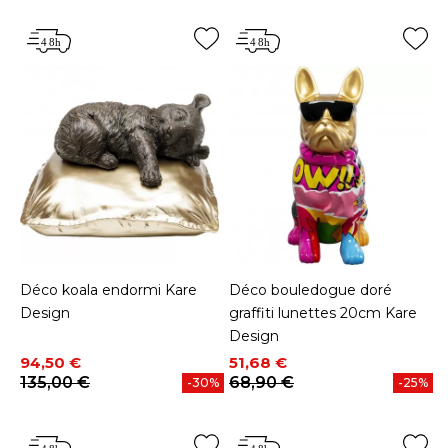
Déco koala endormi Kare
Déco bouledogue doré
Design
graffiti lunettes 20cm Kare
Design
Prix
Prix de base
Prix
Prix de base
94,50 €
51,68 €
135,00 €
68,90 €
-30%
-25%