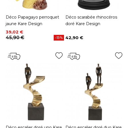
Déco Papagayo perroquet
Déco scarabée rhinocéros
jaune Kare Design
doré Kare Design
Prix
Prix de base
39,02 €
45,90 €
42,90 €
-15%
Prix
Déco escalier doré uno Kare
Déco escalier doré duo Kare