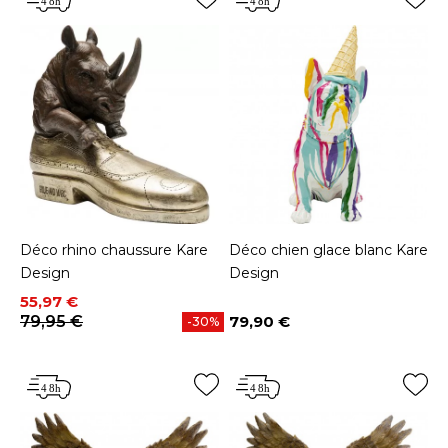
Déco rhino chaussure Kare
Déco chien glace blanc Kare
Design
Design
Prix
Prix de base
55,97 €
79,95 €
79,90 €
-30%
Prix