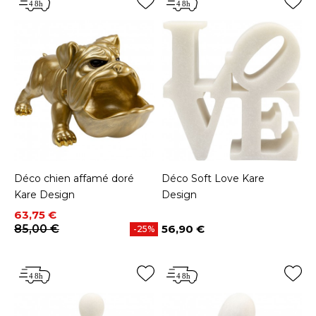
Déco chien affamé doré
Déco Soft Love Kare
Kare Design
Design
Prix
Prix de base
63,75 €
85,00 €
56,90 €
-25%
Prix